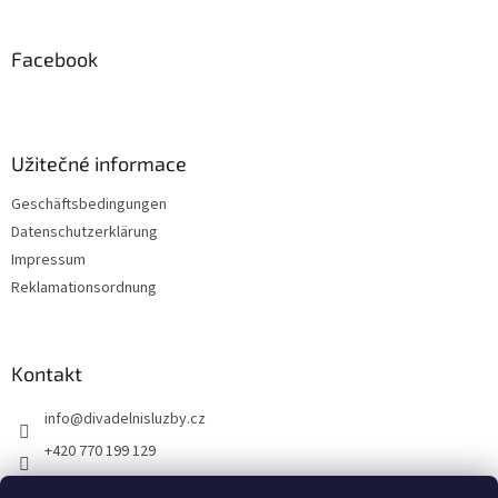
s
u
t
ß
e
z
Facebook
e
i
l
e
Užitečné informace
Geschäftsbedingungen
Datenschutzerklärung
Impressum
Reklamationsordnung
Kontakt
info
@
divadelnisluzby.cz
+420 770 199 129
Divadelní služby Plzeň