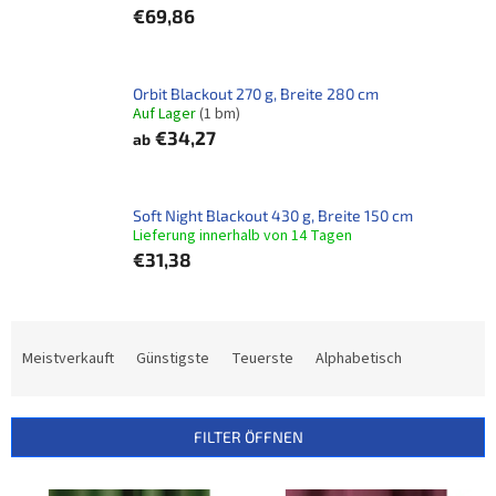
€69,86
Orbit Blackout 270 g, Breite 280 cm
Auf Lager
(1 bm)
€34,27
ab
Soft Night Blackout 430 g, Breite 150 cm
Lieferung innerhalb von 14 Tagen
€31,38
P
r
Meistverkauft
Günstigste
Teuerste
Alphabetisch
o
d
u
FILTER ÖFFNEN
k
t
L