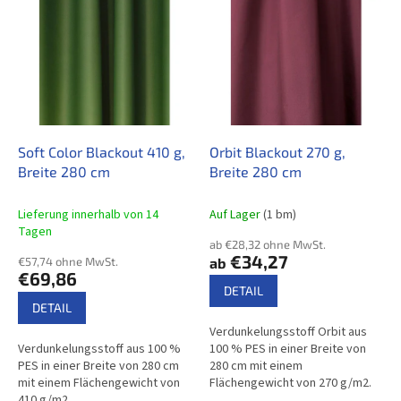
s
i
o
s
r
t
t
e
i
d
e
e
r
r
u
P
Soft Color Blackout 410 g,
Orbit Blackout 270 g,
n
r
Breite 280 cm
Breite 280 cm
g
o
d
Lieferung innerhalb von 14
Auf Lager
(1 bm)
u
Tagen
ab €28,32 ohne MwSt.
k
€34,27
€57,74 ohne MwSt.
ab
t
€69,86
e
DETAIL
DETAIL
Verdunkelungsstoff Orbit aus
Verdunkelungsstoff aus 100 %
100 % PES in einer Breite von
PES in einer Breite von 280 cm
280 cm mit einem
mit einem Flächengewicht von
Flächengewicht von 270 g/m2.
410 g/m2.
Erhältlich in 26 Farben und in