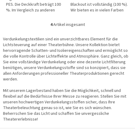
PES. Die Deckkraft beträgt 100
Blackout ist vollständig (100 %).
%. Im Vergleich zu anderen
Wir bieten es in vielen Farben
Verdunklungstextilien weist
und in einer nicht brennbaren
dieser Typ einen höheren...
Ausführung an.
4
Artikel insgesamt
S
t
e
Verdunkelungstextilien sind ein unverzichtbares Element für die
u
Lichtsteuerung auf einer Theaterbühne. Unsere Kollektion bietet
e
hervorragende Schatten- und Isoliereigenschaften und ermöglicht so
r
die volle Kontrolle über Lichteffekte und Atmosphäre. Ganz gleich, ob
e
Sie eine vollständige Verdunkelung oder eine dezente Lichtfilterung
l
benötigen, unsere Verdunkelungsstoffe sind so konzipiert, dass sie
e
allen Anforderungen professioneller Theaterproduktionen gerecht
m
werden.
e
n
Mit unserem Lagerbestand haben Sie die Möglichkeit, schnell und
t
flexibel auf die Bedürfnisse Ihrer Messe zu reagieren. Stellen Sie mit
e
unseren hochwertigen Verdunkelungsstoffen sicher, dass Ihre
d
Theaterbeleuchtung genau so ist, wie Sie es sich wünschen.
e
Beherrschen Sie das Licht und schaffen Sie unvergessliche
r
Theatererlebnisse!
L
i
F