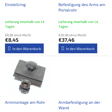
u
P
Einstellring
Befestigung des Arms am
n
r
Portalrohr
g
o
d
Lieferung innerhalb von 14
Lieferung innerhalb von 14
u
Tagen
Tagen
k
€6,98 ohne MwSt.
€30,96 ohne MwSt.
t
€8,45
€37,46
e
In den Warenkorb
In den Warenkorb
Armmontage am Rohr
Armbefestigung an der
Wand