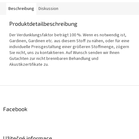
Beschreibung
Diskussion
Produktdetailbeschreibung
Der Verdunklungsfaktor beträgt 100 %. Wenn es notwendig ist,
Gardinen, Gardinen etc. aus diesem Stoff zu nähen, oder für eine
individuelle Preisgestaltung einer größeren Stoffmenge, zögern
Sie nicht, uns zu kontaktieren. Auf Wunsch senden wir Ihnen
Gutachten zur nicht brennbaren Behandlung und
Akustikzertifikate zu.
F
u
ß
z
Facebook
e
i
l
e
Užitečné informace