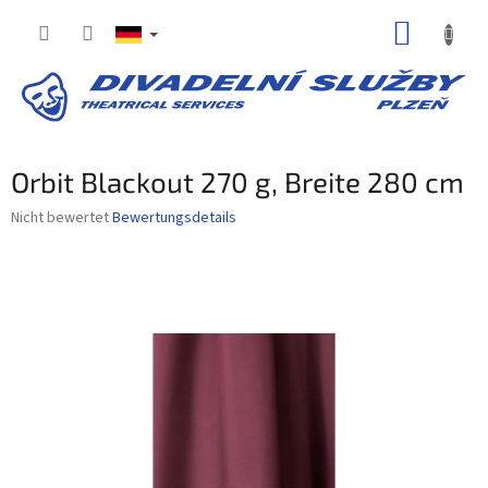
Zum
WARE
Inhalt
springen
Orbit Blackout 270 g, Breite 280 cm
Die
Nicht bewertet
Bewertungsdetails
durchschnittliche
Produktbewertung
ist
0,0
von
5
Sternen.