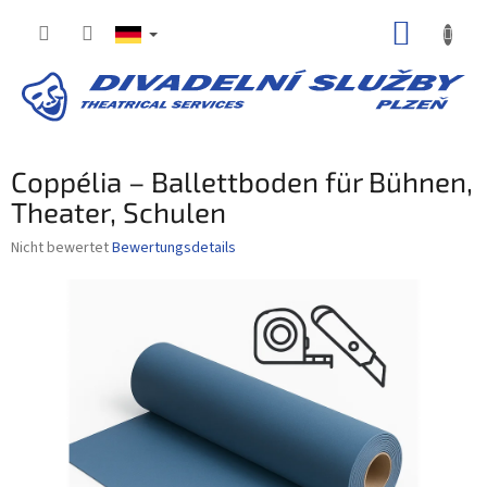
Zum
WARE
Inhalt
springen
Coppélia – Ballettboden für Bühnen,
Theater, Schulen
Die
Nicht bewertet
Bewertungsdetails
durchschnittliche
Produktbewertung
ist
0,0
von
5
Sternen.