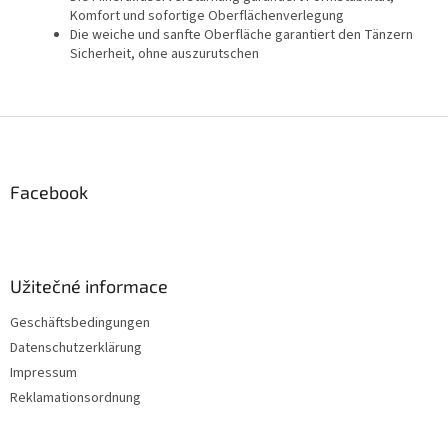
Komfort und sofortige Oberflächenverlegung
Die weiche und sanfte Oberfläche garantiert den Tänzern
Sicherheit, ohne auszurutschen
F
u
ß
z
Facebook
e
i
l
e
Užitečné informace
Geschäftsbedingungen
Datenschutzerklärung
Impressum
Reklamationsordnung