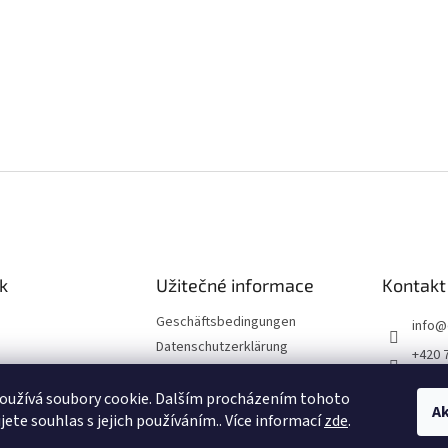
k
Užitečné informace
Kontakt
Geschäftsbedingungen
info
@
Datenschutzerklärung
+420 
Impressum
Divade
Reklamationsordnung
oužívá soubory cookie. Dalším procházením tohoto
Ak
divad
jete souhlas s jejich používáním.. Více informací
zde
.