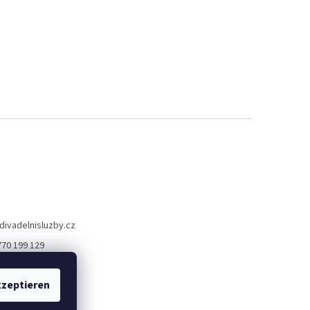
divadelnisluzby.cz
770 199 129
lní služby Plzeň
zeptieren
elni_sluzby_plzen