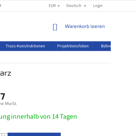
EUR
Deutsch
M
REKLAMATIONSORDNUNG
Login
WARENKORB
Warenkorb leeren
Truss-Konstruktionen
Projektionsfolien
Bühnentechnik
arz
17
ne MwSt.
preis:
rung innerhalb von 14 Tagen