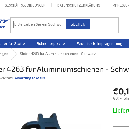
GESCHÄFTSBEDINGUNGEN
DATENSCHUTZERKLÄRUNG
IMPRESSU
SUCHEN
hör für Stoffe
Bühnenteppiche
Feuerfeste Imprägnierung
angen
Slider 4263 für Aluminiumschienen - Schwarz
er 4263 für Aluminiumschienen - Schw
ewertet
Bewertungsdetails
nittliche
€0,
bewertung
€0,14 oh
Verkaufs
Liefe