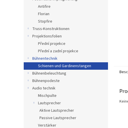
e
Antifire
Florian
Stopfire
Truss-Konstruktionen
Projektionsfolien
Přední projekce
Přední a zadní projekce
Bühnentechnik
Schienen und Gardinenstangen
Besc
Bühnenbeleuchtung
Bühnenpodeste
Audio technik
Pro
Mischpulte
Kein
Lautsprecher
Aktive Lautsprecher
Passive Lautsprecher
Verstärker