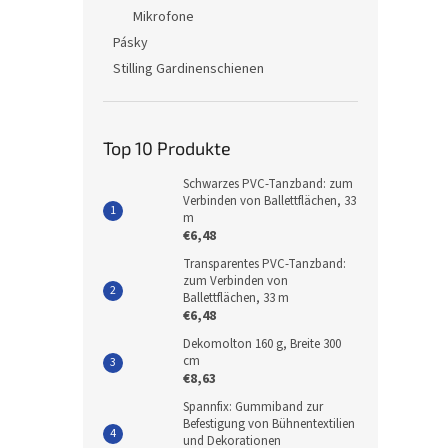
Mikrofone
Pásky
Stilling Gardinenschienen
Top 10 Produkte
Schwarzes PVC-Tanzband: zum
Verbinden von Ballettflächen, 33
m
€6,48
Transparentes PVC-Tanzband:
zum Verbinden von
Ballettflächen, 33 m
€6,48
Dekomolton 160 g, Breite 300
cm
€8,63
Spannfix: Gummiband zur
Befestigung von Bühnentextilien
und Dekorationen