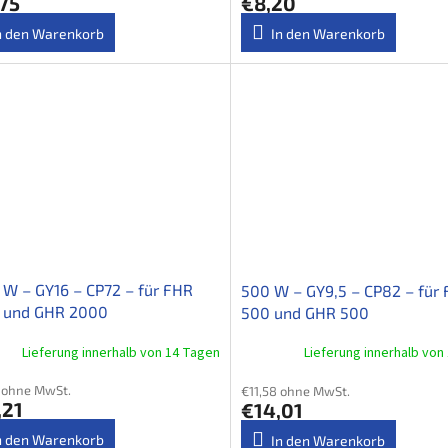
75
€8,20
n den Warenkorb
In den Warenkorb
W – GY16 – CP72 – für FHR
500 W – GY9,5 – CP82 – für
 und GHR 2000
500 und GHR 500
Lieferung innerhalb von 14 Tagen
Lieferung innerhalb von
 ohne MwSt.
€11,58 ohne MwSt.
,21
€14,01
n den Warenkorb
In den Warenkorb