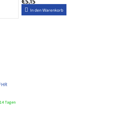
€5,15
In den Warenkorb
 FHR
 14 Tagen