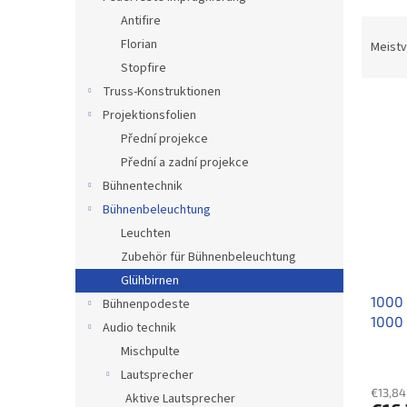
e
Antifire
P
r
Florian
Meistv
o
Stopfire
d
Truss-Konstruktionen
L
u
Projektionsfolien
i
k
Přední projekce
s
t
Přední a zadní projekce
t
s
e
o
Bühnentechnik
d
r
Bühnenbeleuchtung
e
t
Leuchten
r
i
Zubehör für Bühnenbeleuchtung
P
e
Glühbirnen
r
r
1000 
o
u
Bühnenpodeste
1000
d
n
Audio technik
u
g
Mischpulte
k
Lautsprecher
t
€13,84
Aktive Lautsprecher
e