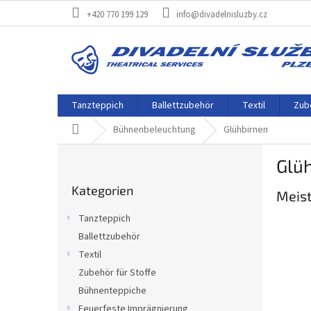
Zum
+420 770 199 129
info@divadelnisluzby.cz
Inhalt
springen
Tanzteppich
Ballettzubehör
Textil
Zube
Startseite
Bühnenbeleuchtung
Glühbirnen
S
Glü
e
Kategorien
i
Kategorien
überspringen
Meist
t
e
Tanzteppich
n
Ballettzubehör
l
Textil
e
i
Zubehör für Stoffe
s
Bühnenteppiche
t
Feuerfeste Imprägnierung