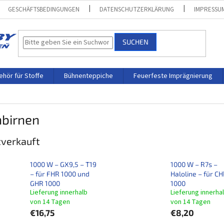
GESCHÄFTSBEDINGUNGEN
DATENSCHUTZERKLÄRUNG
IMPRESSU
SUCHEN
hör für Stoffe
Bühnenteppiche
Feuerfeste Imprägnierung
hbirnen
verkauft
1000 W – GX9,5 – T19
1000 W – R7s –
– für FHR 1000 und
Haloline – für C
GHR 1000
1000
Lieferung innerhalb
Lieferung innerha
von 14 Tagen
von 14 Tagen
€16,75
€8,20