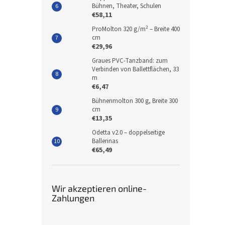
Bühnen, Theater, Schulen
€58,11
ProMolton 320 g/m² – Breite 400
cm
€29,96
Graues PVC-Tanzband: zum
Verbinden von Ballettflächen, 33
m
€6,47
Bühnenmolton 300 g, Breite 300
cm
€13,35
Odetta v2.0 – doppelseitige
Ballerinas
€65,49
Wir akzeptieren online-
Zahlungen