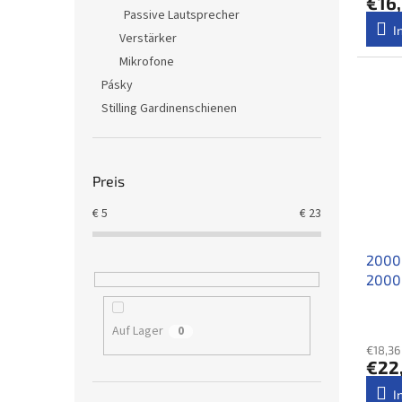
€16,
Passive Lautsprecher
I
Verstärker
Mikrofone
Pásky
Stilling Gardinenschienen
Preis
€
5
€
23
2000 
2000
Auf Lager
0
€18,36
€22
I