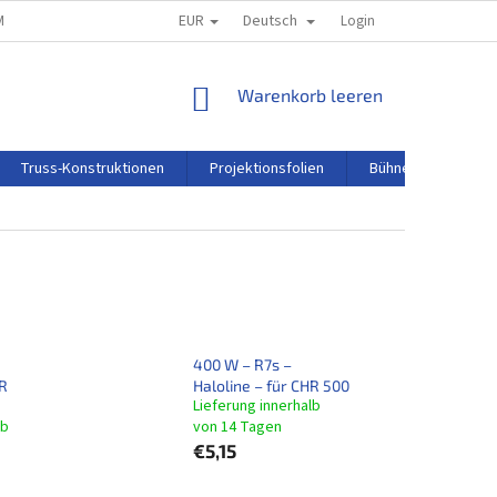
EUR
Deutsch
M
REKLAMATIONSORDNUNG
Login
WARENKORB
Warenkorb leeren
Truss-Konstruktionen
Projektionsfolien
Bühnentechnik
400 W – R7s –
HR
Haloline – für CHR 500
Lieferung innerhalb
lb
von 14 Tagen
€5,15