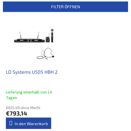
u
FILTER ÖFFNEN
k
t
L
s
i
o
s
r
t
t
e
i
d
e
e
r
r
u
P
LD Systems U505 HBH 2
n
r
g
o
d
Lieferung innerhalb von 14
u
Tagen
k
€655,49 ohne MwSt.
t
€793,14
e
In den Warenkorb