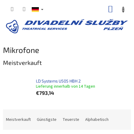
Zum
WARE
Inhalt
springen
Mikrofone
Meistverkauft
LD Systems U505 HBH 2
Lieferung innerhalb von 14 Tagen
€793,14
P
r
Meistverkauft
Günstigste
Teuerste
Alphabetisch
o
d