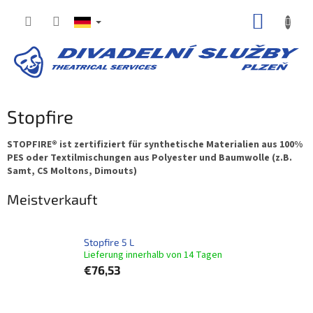
Zum
WARE
Inhalt
springen
Stopfire
STOPFIRE® ist zertifiziert für synthetische Materialien aus 100%
PES oder Textilmischungen aus Polyester und Baumwolle (z.B.
Samt, CS Moltons, Dimouts)
Meistverkauft
Stopfire 5 L
Lieferung innerhalb von 14 Tagen
€76,53