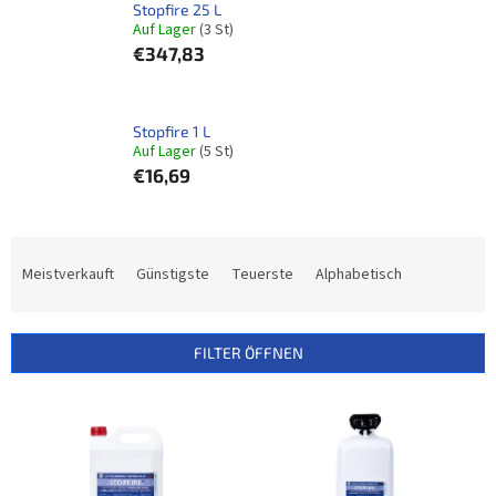
Stopfire 25 L
Auf Lager
(3 St)
€347,83
Stopfire 1 L
Auf Lager
(5 St)
€16,69
P
r
Meistverkauft
Günstigste
Teuerste
Alphabetisch
o
d
u
FILTER ÖFFNEN
k
t
L
s
i
o
s
r
t
t