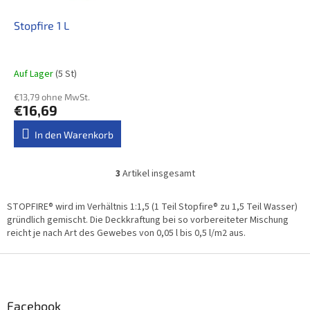
Stopfire 1 L
Auf Lager
(5 St)
€13,79 ohne MwSt.
€16,69
In den Warenkorb
3
Artikel insgesamt
S
t
e
STOPFIRE® wird im Verhältnis 1:1,5 (1 Teil Stopfire® zu 1,5 Teil Wasser)
u
gründlich gemischt.
Die Deck
kraftung bei so vorbereiteter Mischung
e
reicht je nach Art des Gewebes von 0,05 l bis 0,5 l/m2 aus.
r
e
F
l
u
e
ß
m
z
Facebook