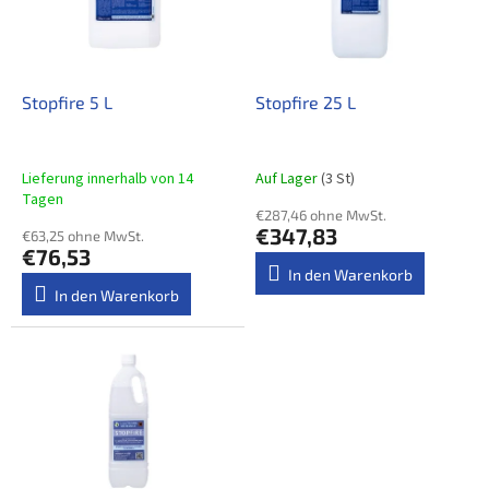
e
i
d
e
e
r
r
u
P
Stopfire 5 L
Stopfire 25 L
n
r
g
o
d
Lieferung innerhalb von 14
Auf Lager
(3 St)
u
Tagen
€287,46 ohne MwSt.
k
€347,83
€63,25 ohne MwSt.
t
€76,53
e
In den Warenkorb
In den Warenkorb