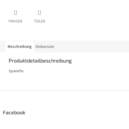
FRAGEN
TEILEN
Beschreibung
Diskussion
Produktdetailbeschreibung
Spannfix.
F
u
ß
z
Facebook
e
i