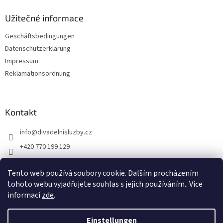
l
e
Užitečné informace
Geschäftsbedingungen
Datenschutzerklärung
Impressum
Reklamationsordnung
Kontakt
info
@
divadelnisluzby.cz
+420 770 199 129
Divadelní služby Plzeň
Tento web používá soubory cookie. Dalším procházením
divadelni_sluzby_plzen
tohoto webu vyjadřujete souhlas s jejich používáním.. Více
informací
zde
.
Einstellungen
Erstellt von Shoptet