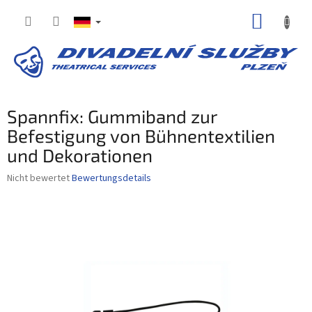
Zum
WARE
Inhalt
springen
Spannfix: Gummiband zur
Befestigung von Bühnentextilien
und Dekorationen
Die
Nicht bewertet
Bewertungsdetails
durchschnittliche
Produktbewertung
ist
0,0
von
5
Sternen.