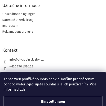
e
e
Užitečné informace
n
t
Geschäftsbedingungen
e
Datenschutzerklärung
d
e
Impressum
r
Reklamationsordnung
L
i
s
t
Kontakt
e
info
@
divadelnisluzby.cz
+420 770 199 129
Divadelní služby Plzeň
Tento web používá soubory cookie. Dalším procházením
divadelni_sluzby_plzen
tohoto webu vyjadřujete souhlas s jejich používáním.. Více
informací
zde
.
Einstellungen
Erstellt von Shoptet