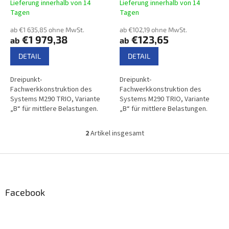
d
Lieferung innerhalb von 14
Lieferung innerhalb von 14
u
Tagen
Tagen
k
ab €1 635,85 ohne MwSt.
ab €102,19 ohne MwSt.
t
€1 979,38
€123,65
ab
ab
e
DETAIL
DETAIL
Dreipunkt-
Dreipunkt-
Fachwerkkonstruktion des
Fachwerkkonstruktion des
Systems M290 TRIO, Variante
Systems M290 TRIO, Variante
„B“ für mittlere Belastungen.
„B“ für mittlere Belastungen.
2
Artikel insgesamt
S
t
e
F
u
u
e
ß
r
z
Facebook
e
e
l
i
e
m
l