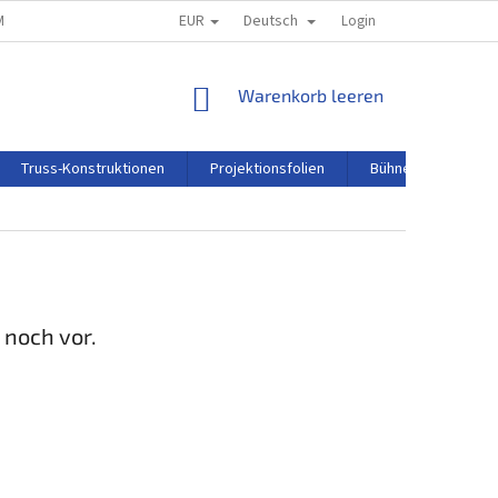
EUR
Deutsch
M
REKLAMATIONSORDNUNG
Login
WARENKORB
Warenkorb leeren
Truss-Konstruktionen
Projektionsfolien
Bühnentechnik
 noch vor.