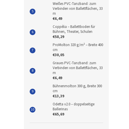
Weißes PVC-Tanzband: zum
Verbinden von Ballettflächen, 33
m
€6,49
Coppélia – Ballettboden für
Bühnen, Theater, Schulen
€58,29
ProMolton 320 g/m² – Breite 400
cm
€30,05
Graues PVC-Tanzband: zum
Verbinden von Ballettflächen, 33
m
€6,49
Bühnenmolton 300 g, Breite 300
cm
€13,39
Odetta v2.0 – doppelseitige
Ballerinas
€65,69