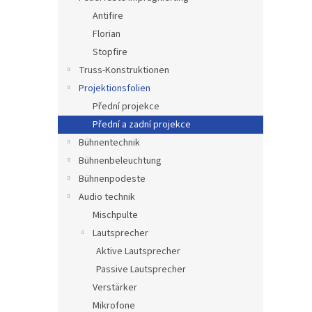
e
Antifire
Florian
Stopfire
Truss-Konstruktionen
Projektionsfolien
Přední projekce
Přední a zadní projekce
Bühnentechnik
Bühnenbeleuchtung
Bühnenpodeste
Audio technik
Mischpulte
Lautsprecher
Aktive Lautsprecher
Passive Lautsprecher
Verstärker
Mikrofone