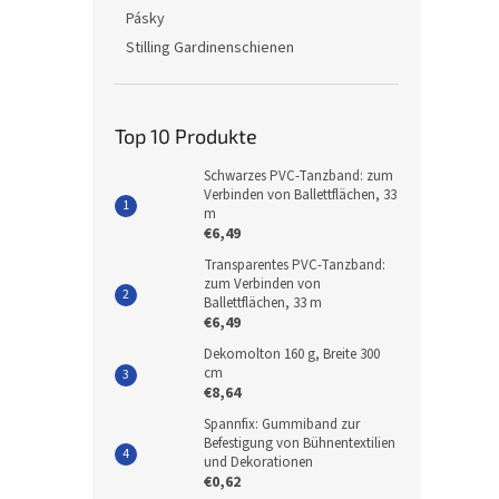
Pásky
Stilling Gardinenschienen
Top 10 Produkte
Schwarzes PVC-Tanzband: zum
Verbinden von Ballettflächen, 33
m
€6,49
Transparentes PVC-Tanzband:
zum Verbinden von
Ballettflächen, 33 m
€6,49
Dekomolton 160 g, Breite 300
cm
€8,64
Spannfix: Gummiband zur
Befestigung von Bühnentextilien
und Dekorationen
€0,62