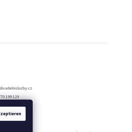
divadelnisluzby.cz
770 199 129
lní služby Plzeň
zeptieren
elni_sluzby_plzen