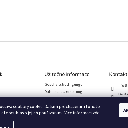
k
Užitečné informace
Kontakt
Geschäftsbedingungen
info
@
Datenschutzerklärung
+420 
Impressum
Divade
Reklamationsordnung
oužívá soubory cookie. Dalším procházením tohoto
Ak
divad
jete souhlas s jejich používáním.. Více informací
zde
.
ngen