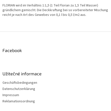
t
e
FLORIAN wird im Verhältnis 1:1,5 (1 Teil Florian zu 1,5 Teil Wasser)
u
gründlichem gemischt. Die Deckkraftung bei so vorbereiteter Mischung
e
reicht je nach Art des Gewebes von 0,1 l bis 0,5 l/m2 aus.
r
e
l
e
F
m
u
e
ß
n
z
Facebook
t
e
e
i
d
e
l
r
e
Užitečné informace
L
i
Geschäftsbedingungen
s
Datenschutzerklärung
t
e
Impressum
Reklamationsordnung