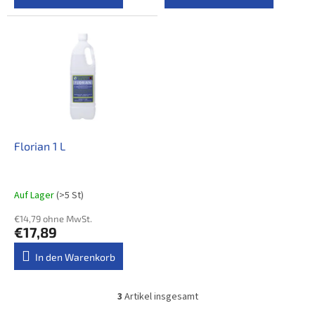
Florian 1 L
Auf Lager
(>5 St)
€14,79 ohne MwSt.
€17,89
In den Warenkorb
3
Artikel insgesamt
S