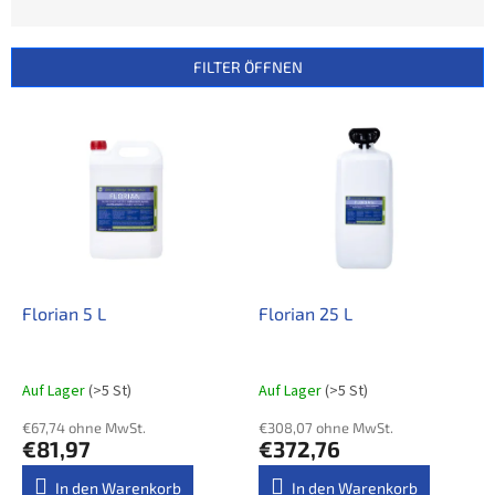
o
d
u
FILTER ÖFFNEN
k
t
L
s
i
o
s
r
t
t
e
i
d
e
e
r
r
u
P
Florian 5 L
Florian 25 L
n
r
g
o
d
Auf Lager
(>5 St)
Auf Lager
(>5 St)
u
€67,74 ohne MwSt.
€308,07 ohne MwSt.
k
€81,97
€372,76
t
e
In den Warenkorb
In den Warenkorb