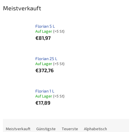
Meistverkauft
Florian 5 L
Auf Lager
(>5 St)
€81,97
Florian 25 L
Auf Lager
(>5 St)
€372,76
Florian 1 L
Auf Lager
(>5 St)
€17,89
P
r
Meistverkauft
Günstigste
Teuerste
Alphabetisch