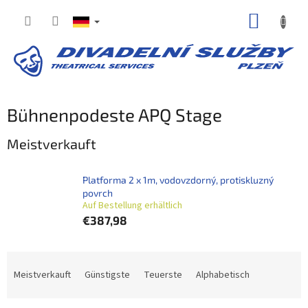
Zum
WARE
Inhalt
springen
Bühnenpodeste APQ Stage
Meistverkauft
Platforma 2 x 1m, vodovzdorný, protiskluzný
povrch
Auf Bestellung erhältlich
€387,98
P
r
Meistverkauft
Günstigste
Teuerste
Alphabetisch
o
d