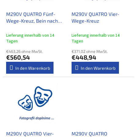
e
r
r
u
P
M290V QUATRO Fünf-
M290V QUATRO Vier-
n
r
Wege-Kreuz, Bein nach
Wege-Kreuz
g
o
unten
d
Lieferung innerhalb von 14
Lieferung innerhalb von 14
u
Tagen
Tagen
k
€463,26 ohne MwSt.
€371,02 ohne MwSt.
t
€560,54
€448,94
e
In den Warenkorb
In den Warenkorb
M290V QUATRO Vier-
M290V QUATRO