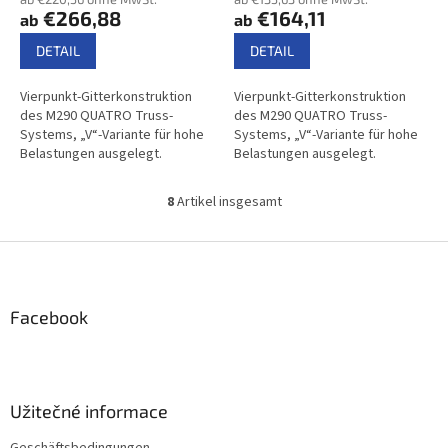
€266,88
€164,11
ab
ab
DETAIL
DETAIL
Vierpunkt-Gitterkonstruktion
Vierpunkt-Gitterkonstruktion
des M290 QUATRO Truss-
des M290 QUATRO Truss-
Systems, „V“-Variante für hohe
Systems, „V“-Variante für hohe
Belastungen ausgelegt.
Belastungen ausgelegt.
8
Artikel insgesamt
S
t
e
F
u
u
e
ß
r
z
Facebook
e
e
l
i
e
m
l
e
e
Užitečné informace
n
t