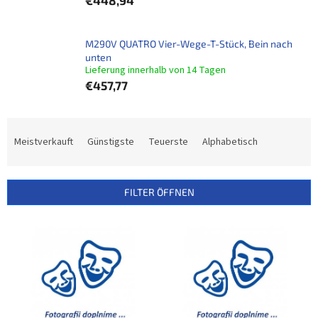
€448,94
M290V QUATRO Vier-Wege-T-Stück, Bein nach
unten
Lieferung innerhalb von 14 Tagen
€457,77
P
r
Meistverkauft
Günstigste
Teuerste
Alphabetisch
o
d
u
FILTER ÖFFNEN
k
t
L
s
i
o
s
r
t
t
e
i
d
e