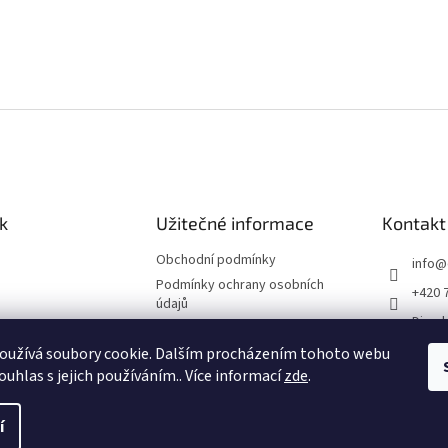
k
Užitečné informace
Kontakt
Obchodní podmínky
info
@
Podmínky ochrany osobních
+420 
údajů
Divade
Impressum
divad
oužívá soubory cookie. Dalším procházením tohoto webu
Reklamační řád
ouhlas s jejich používáním.. Více informací
zde
.
í
ena.