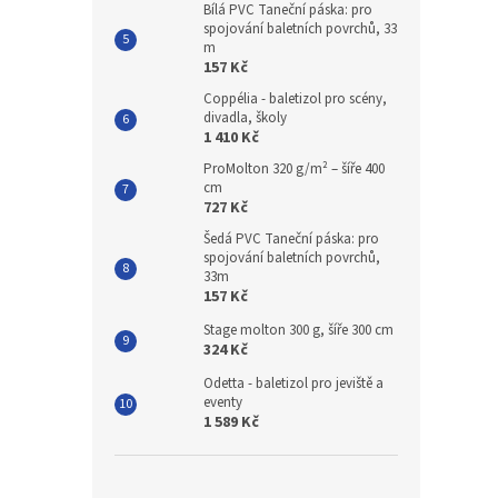
Bílá PVC Taneční páska: pro
spojování baletních povrchů, 33
m
157 Kč
Coppélia - baletizol pro scény,
divadla, školy
1 410 Kč
ProMolton 320 g/m² – šíře 400
cm
727 Kč
Šedá PVC Taneční páska: pro
spojování baletních povrchů,
33m
157 Kč
Stage molton 300 g, šíře 300 cm
324 Kč
Odetta - baletizol pro jeviště a
eventy
1 589 Kč