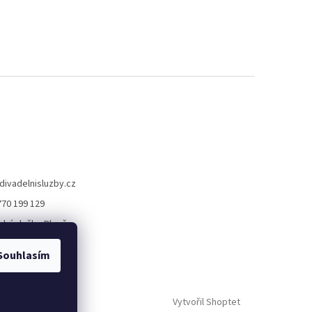
divadelnisluzby.cz
770 199 129
lní služby Plzeň
elni_sluzby_plzen
Souhlasím
Vytvořil Shoptet