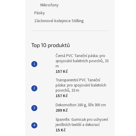
Mikrofony
Pásky
Záclonové kolejnice Stilling
Top 10 produktů
Černá PVC Taneční páska: pro
spojování baletních povrchů, 33
m
157 Kč
Transparentní PVC Taneční
páska: pro spojování baletních
povrchů, 33 m
157 Kč
Dekomolton 160 g, šíře 300 cm
209 Kč
Spannfix: Gumicuk pro uchycení
jevištních textilií a dekorací
15 Kč