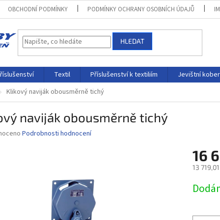
OBCHODNÍ PODMÍNKY
PODMÍNKY OCHRANY OSOBNÍCH ÚDAJŮ
I
HLEDAT
říslušenství
Textil
Příslušenství k textiliím
Jevištní kobe
Klikový naviják obousměrně tichý
ový naviják obousměrně tichý
né
noceno
Podrobnosti hodnocení
ní
16 
u
13 719,0
Měrná
Dodám
cena:
ek.