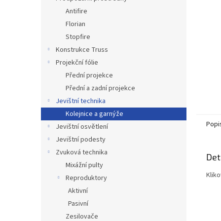
n
Antifire
e
Florian
l
Stopfire
Konstrukce Truss
Projekční fólie
Přední projekce
Přední a zadní projekce
Jevištní technika
Kolejnice a garnýže
Popi
Jevištní osvětlení
Jevištní podesty
Zvuková technika
Det
Mixážní pulty
Klik
Reproduktory
Aktivní
Pasivní
Zesilovače