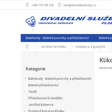
Přejít
+420 770 199 129
info@divadelnisluzby.cz
na
obsah
Baletizoly - Baletní povrchy a příslušenství
Baletní p
Domů
Jevištní technika
Kolejnice a garnýže
P
Klik
o
Přeskočit
s
Průměr
Neohod
Kategorie
kategorie
t
hodnoce
r
produkt
Baletizoly - Baletní povrchy a příslušenství
a
je
Baletní příslušenství
0,0
n
z
Textil
n
5
í
Příslušenství k textiliím
hvězdič
p
Jevištní koberce
a
Protipožární prostředky