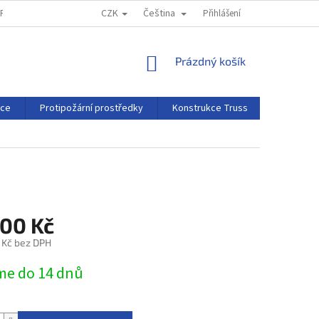
CZK
Čeština
MPRESSUM
REKLAMAČNÍ ŘÁD
Přihlášení
NÁKUPNÍ
Prázdný košík
KOŠÍK
rce
Protipožární prostředky
Konstrukce Truss
Projekční 
600 Kč
1 Kč bez DPH
e do 14 dnů