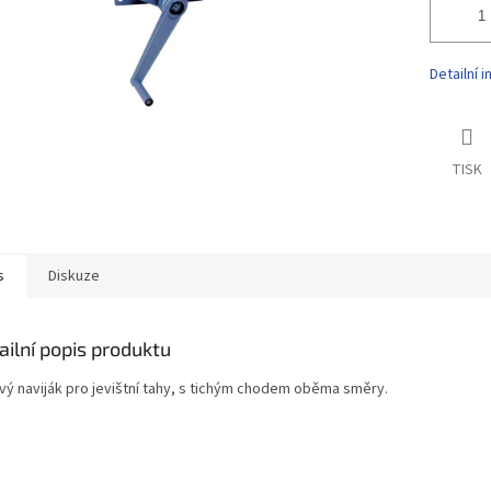
Detailní 
TISK
s
Diskuze
ailní popis produktu
ový naviják pro jevištní tahy, s tichým chodem oběma směry.