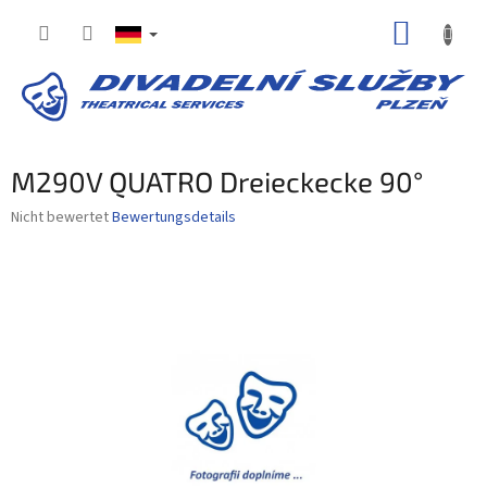
Zum
WARE
Inhalt
springen
M290V QUATRO Dreieckecke 90°
Die
Nicht bewertet
Bewertungsdetails
durchschnittliche
Produktbewertung
ist
0,0
von
5
Sternen.