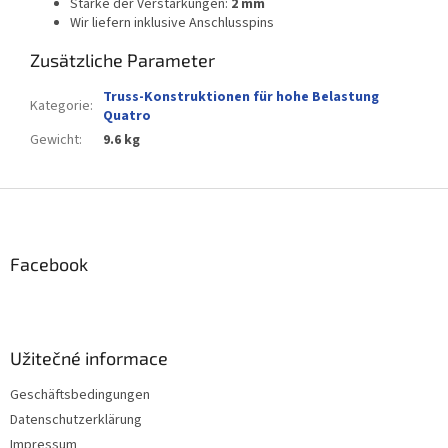
Stärke der Verstärkungen:
2 mm
Wir liefern inklusive Anschlusspins
Zusätzliche Parameter
Truss-Konstruktionen für hohe Belastung
Kategorie
:
Quatro
Gewicht
:
9.6 kg
F
u
ß
z
Facebook
e
i
l
e
Užitečné informace
Geschäftsbedingungen
Datenschutzerklärung
Impressum