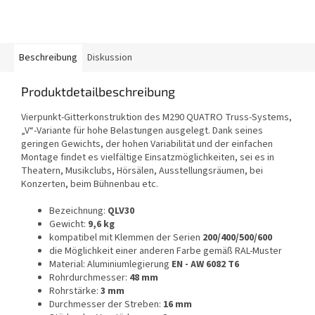
Beschreibung
Diskussion
Produktdetailbeschreibung
Vierpunkt-Gitterkonstruktion des M290 QUATRO Truss-Systems,
„V“-Variante für hohe Belastungen ausgelegt. Dank seines
geringen Gewichts, der hohen Variabilität und der einfachen
Montage findet es vielfältige Einsatzmöglichkeiten, sei es in
Theatern, Musikclubs, Hörsälen, Ausstellungsräumen, bei
Konzerten, beim Bühnenbau etc.
Bezeichnung:
QLV30
Gewicht:
9,6 kg
kompatibel mit Klemmen der Serien
200/400/500/600
die Möglichkeit einer anderen Farbe gemäß RAL-Muster
Material: Aluminiumlegierung
EN - AW 6082 T6
Rohrdurchmesser:
48 mm
Rohrstärke:
3 mm
Durchmesser der Streben:
16 mm