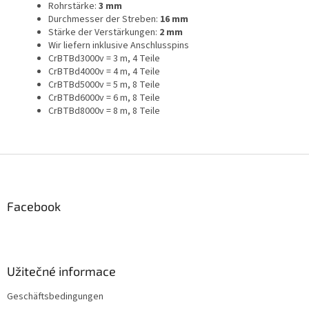
Rohrstärke:
3 mm
Durchmesser der Streben:
16 mm
Stärke der Verstärkungen:
2 mm
Wir liefern inklusive Anschlusspins
CrBTBd3000v = 3 m, 4 Teile
CrBTBd4000v = 4 m, 4 Teile
CrBTBd5000v = 5 m, 8 Teile
CrBTBd6000v = 6 m, 8 Teile
CrBTBd8000v = 8 m, 8 Teile
F
u
ß
z
Facebook
e
i
l
e
Užitečné informace
Geschäftsbedingungen