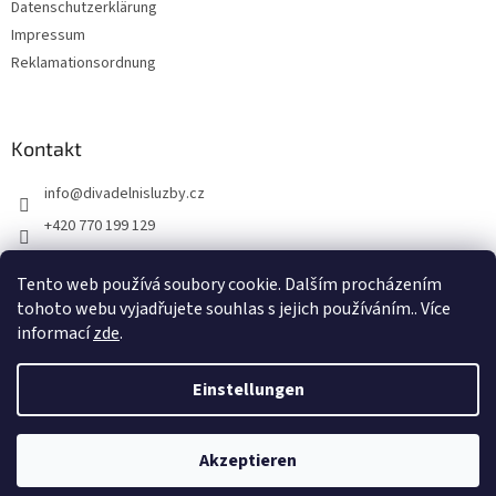
Datenschutzerklärung
Impressum
Reklamationsordnung
Kontakt
info
@
divadelnisluzby.cz
+420 770 199 129
Divadelní služby Plzeň
Tento web používá soubory cookie. Dalším procházením
divadelni_sluzby_plzen
tohoto webu vyjadřujete souhlas s jejich používáním.. Více
informací
zde
.
Einstellungen
Erstellt von Shoptet
Akzeptieren
Copyright 2026
Jevištní technika
. Alle Rechte vorbehalten.