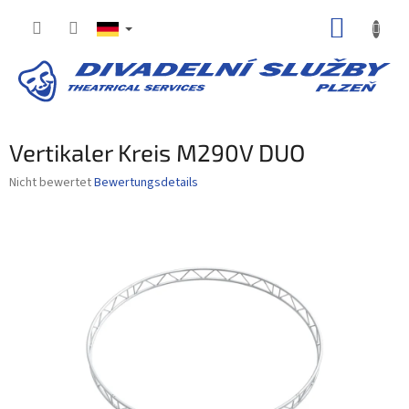
Zum
WARE
Inhalt
springen
Vertikaler Kreis M290V DUO
Die
Nicht bewertet
Bewertungsdetails
durchschnittliche
Produktbewertung
ist
0,0
von
5
Sternen.