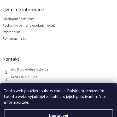
Užitečné informace
Obchodní podmínky
Podmínky ochrany osobních údajů
Impressum
Reklamační řád
Kontakt
info
@
divadelnisluzby.cz
+420 770 199 129
Divadelní služby Plzeň
Tento web používá soubory cookie. Dalším procházením
divadelni_sluzby_plzen
tohoto webu vyjadřujete souhlas s jejich používáním.. Více
informací
zde
.
Nastavení
Vytvořil Shoptet