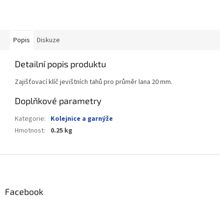
Popis
Diskuze
Detailní popis produktu
Zajišťovací klíč jevištních tahů pro průměr lana 20 mm.
Doplňkové parametry
Kategorie
:
Kolejnice a garnýže
Hmotnost
:
0.25 kg
Z
á
p
a
Facebook
t
í