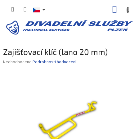
Přejít
NÁKUP
na
obsah
KOŠÍK
Zajišťovací klíč (lano 20 mm)
Průměrné
Neohodnoceno
Podrobnosti hodnocení
hodnocení
produktu
je
0,0
z
5
hvězdiček.