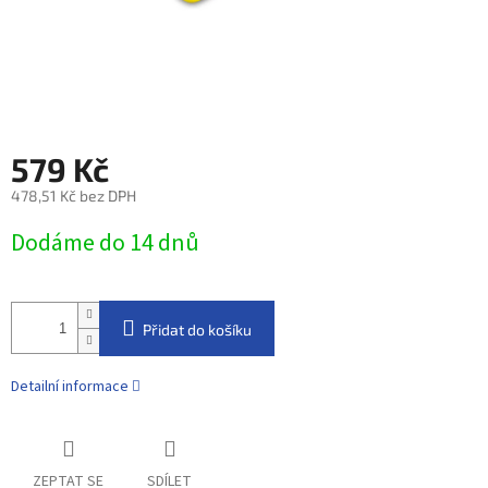
579 Kč
478,51 Kč bez DPH
Měrná
Dodáme do 14 dnů
cena:
Přidat do košíku
Detailní informace
ZEPTAT SE
SDÍLET