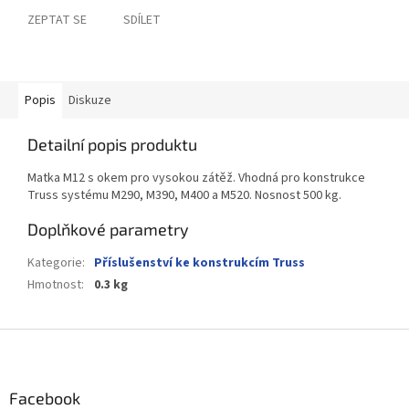
ZEPTAT SE
SDÍLET
Popis
Diskuze
Detailní popis produktu
Matka M12 s okem pro vysokou zátěž. Vhodná pro konstrukce
Truss systému M290, M390, M400 a M520. Nosnost 500 kg.
Doplňkové parametry
Kategorie
:
Příslušenství ke konstrukcím Truss
Hmotnost
:
0.3 kg
Z
á
p
a
Facebook