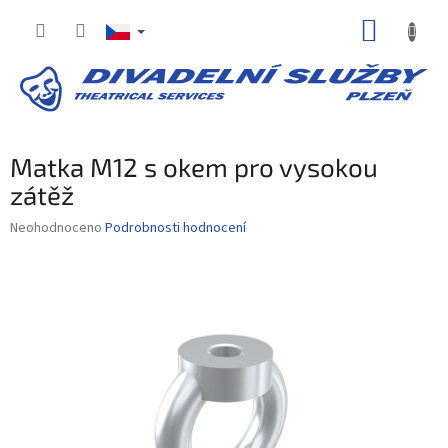
Přejít
NÁKUP
na
obsah
KOŠÍK
Matka M12 s okem pro vysokou
zátěž
Průměrné
Neohodnoceno
Podrobnosti hodnocení
hodnocení
produktu
je
0,0
z
5
hvězdiček.