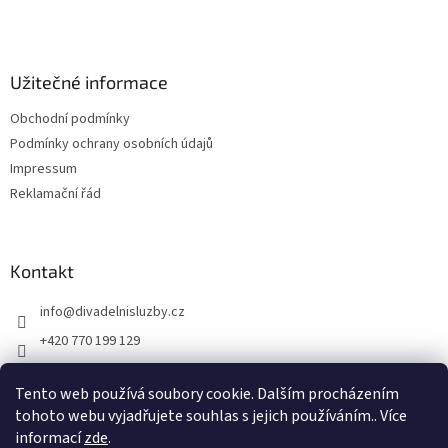
t
í
Užitečné informace
Obchodní podmínky
Podmínky ochrany osobních údajů
Impressum
Reklamační řád
Kontakt
info
@
divadelnisluzby.cz
+420 770 199 129
Divadelní služby Plzeň
Tento web používá soubory cookie. Dalším procházením
divadelni_sluzby_plzen
tohoto webu vyjadřujete souhlas s jejich používáním.. Více
informací
zde
.