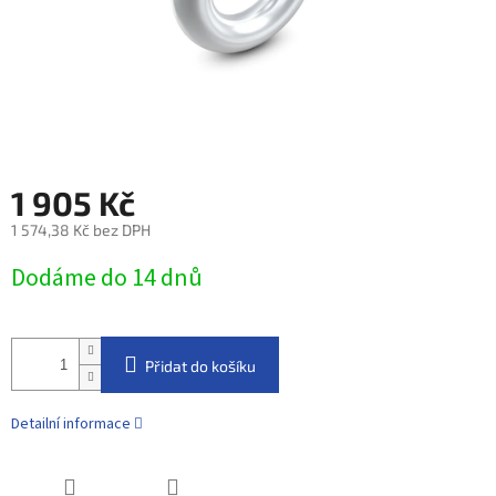
1 905 Kč
1 574,38 Kč bez DPH
Měrná
Dodáme do 14 dnů
cena:
Přidat do košíku
Detailní informace