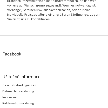
Brandschutzzertifikat ist eine Selbstverständlichkeit und wird
von uns auf Wunsch gerne zugesandt. Wenn es notwendig ist,
Vorhänge, Gardinen usw. aus Samt zu nähen, oder für eine
individuelle Preisgestaltung einer größeren Stoffmenge, zögern
Sie nicht, uns zu kontaktieren.
F
u
ß
z
Facebook
e
i
l
e
Užitečné informace
Geschäftsbedingungen
Datenschutzerklärung
Impressum
Reklamationsordnung