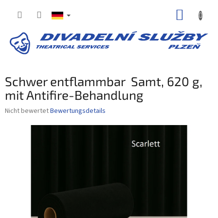
Zum
WARE
Inhalt
springen
Schwer entflammbar Samt, 620 g,
mit Antifire-Behandlung
Die
Nicht bewertet
Bewertungsdetails
durchschnittliche
Produktbewertung
ist
0,0
von
5
Sternen.