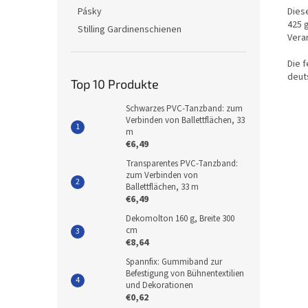
Dies
Pásky
425 
Stilling Gardinenschienen
Vera
Die 
deut
Top 10 Produkte
Schwarzes PVC-Tanzband: zum
Verbinden von Ballettflächen, 33
m
€6,49
Transparentes PVC-Tanzband:
zum Verbinden von
Ballettflächen, 33 m
€6,49
Dekomolton 160 g, Breite 300
cm
€8,64
Spannfix: Gummiband zur
Befestigung von Bühnentextilien
und Dekorationen
€0,62