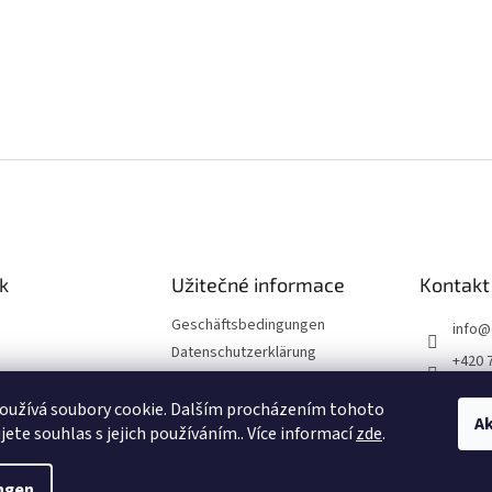
k
Užitečné informace
Kontakt
Geschäftsbedingungen
info
@
Datenschutzerklärung
+420 
Impressum
Divade
Reklamationsordnung
oužívá soubory cookie. Dalším procházením tohoto
Ak
divad
jete souhlas s jejich používáním.. Více informací
zde
.
ngen