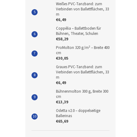
Weißes PVC-Tanzband: zum
Verbinden von Ballettflächen, 33
m
€6,49
Coppélia – Ballettboden für
Bühnen, Theater, Schulen
€58,29
ProMolton 320 g/m² – Breite 400
cm
€30,05
Graues PVC-Tanzband: zum
Verbinden von Ballettflächen, 33
m
€6,49
Bühnenmolton 300 g, Breite 300
cm
€13,39
Odetta v2.0 – doppelseitige
Ballerinas
€65,69