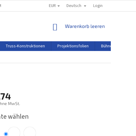
EUR
Deutsch
M
REKLAMATIONSORDNUNG
Login
WARENKORB
Warenkorb leeren
Truss-Konstruktionen
Projektionsfolien
Bühnentechnik
,74
ohne MwSt.
preis:
nte wählen