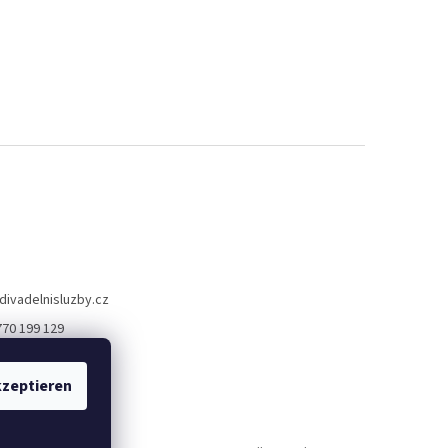
divadelnisluzby.cz
770 199 129
lní služby Plzeň
zeptieren
elni_sluzby_plzen