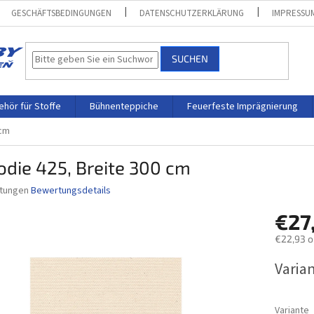
GESCHÄFTSBEDINGUNGEN
DATENSCHUTZERKLÄRUNG
IMPRESSU
SUCHEN
hör für Stoffe
Bühnenteppiche
Feuerfeste Imprägnierung
 cm
die 425, Breite 300 cm
tungen
Bewertungsdetails
nittliche
€27
bewertung
€22,93 
Verkaufs
Varia
Variante