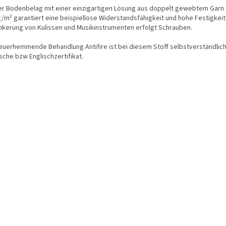
er Bodenbelag mit einer einzigartigen Lösung aus doppelt gewebtem Garn
g/m² garantiert eine beispiellose Widerstandsfähigkeit und hohe Festigkei
nkerung von Kulissen und Musikinstrumenten erfolgt Schrauben.
feuerhemmende Behandlung Antifire ist bei diesem Stoff selbstverständlic
sche bzw Englischzertifikat.