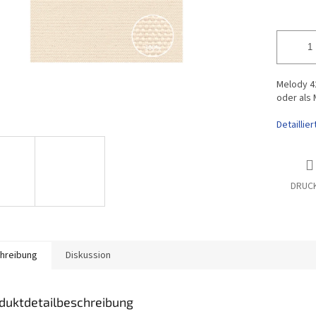
Melody 42
oder als
Detaillie
DRUC
hreibung
Diskussion
duktdetailbeschreibung