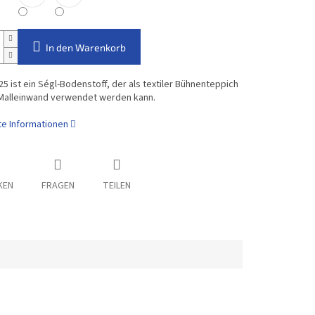
In den Warenkorb
5 ist ein Ségl-Bodenstoff, der als textiler Bühnenteppich
 Malleinwand verwendet werden kann.
rte Informationen
KEN
FRAGEN
TEILEN