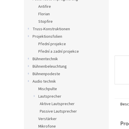
e
Antifire
Florian
Stopfire
Truss-Konstruktionen
Projektionsfolien
Přední projekce
Přední a zadní projekce
Bühnentechnik
Bühnenbeleuchtung
Bühnenpodeste
Audio technik
Mischpulte
Lautsprecher
Aktive Lautsprecher
Besc
Passive Lautsprecher
Verstärker
Pro
Mikrofone