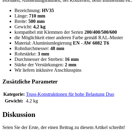
Hörsälen, Ausstellungsräumen, bei Konzerten, beim Bühnenbau etc.
Bezeichnung:
HV35
Länge:
710 mm
Breite:
500 mm
Gewicht:
4,2 kg
kompatibel mit Klemmen der Serien
200/400/500/600
die Möglichkeit einer anderen Farbe gemäß RAL-Muster
Material: Aluminiumlegierung
EN - AW 6082 T6
Rohrdurchmesser:
48 mm
Rohrstärke:
3 mm
Durchmesser der Streben:
16 mm
Stärke der Verstärkungen:
2 mm
Wir liefern inklusive Anschlusspins
Zusätzliche Parameter
Kategorie
:
Truss-Konstruktionen für hohe Belastung Duo
Gewicht
:
4.2 kg
Diskussion
Seien Sie der Erste, der einen Beitrag zu diesem Artikel schreibt!