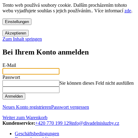
Tento web používá soubory cookie. Dalším procházením tohoto
webu vyjadřujete souhlas s jejich používáním.. Více informací
zde
.
Einstellungen
Akzeptieren
Zum Inhalt springen
Bei Ihrem Konto anmelden
E-Mail
Passwort
Sie können dieses Feld nicht ausfüllen
Anmelden
Neues Konto registrieren
Passwort vergessen
Weiter zum Warenkorb
Kundenservice:
+420 770 199 129
info@divadelnisluzby.cz
Geschäftsbedingungen