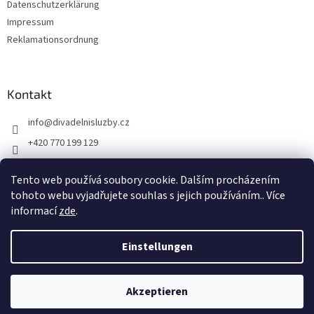
Datenschutzerklärung
Impressum
Reklamationsordnung
Kontakt
info
@
divadelnisluzby.cz
+420 770 199 129
Divadelní služby Plzeň
Tento web používá soubory cookie. Dalším procházením
divadelni_sluzby_plzen
tohoto webu vyjadřujete souhlas s jejich používáním.. Více
informací
zde
.
Einstellungen
Erstellt von Shoptet
Akzeptieren
Copyright 2026
Jevištní technika
. Alle Rechte vorbehalten.