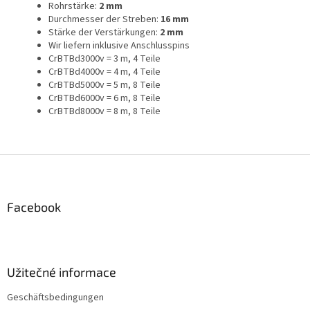
Rohrstärke:
2 mm
Durchmesser der Streben:
16 mm
Stärke der Verstärkungen:
2 mm
Wir liefern inklusive Anschlusspins
CrBTBd3000v = 3 m, 4 Teile
CrBTBd4000v = 4 m, 4 Teile
CrBTBd5000v = 5 m, 8 Teile
CrBTBd6000v = 6 m, 8 Teile
CrBTBd8000v = 8 m, 8 Teile
F
u
ß
z
Facebook
e
i
l
e
Užitečné informace
Geschäftsbedingungen