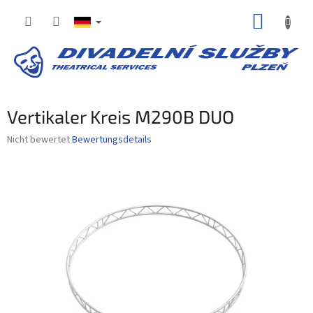
Zum
WARE
Inhalt
springen
Vertikaler Kreis M290B DUO
Die
Nicht bewertet
Bewertungsdetails
durchschnittliche
Produktbewertung
ist
0,0
von
5
Sternen.