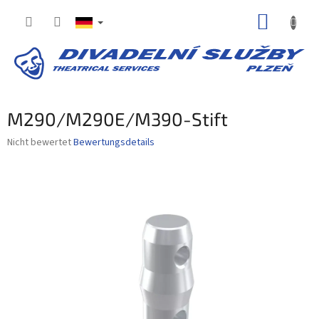
Zum
WARE
Inhalt
springen
M290/M290E/M390-Stift
Die
Nicht bewertet
Bewertungsdetails
durchschnittliche
Produktbewertung
ist
0,0
von
5
Sternen.