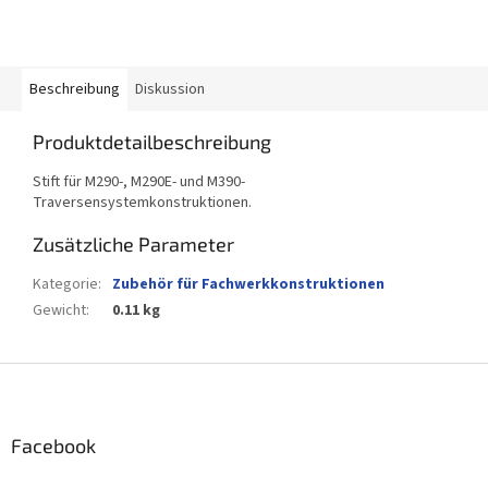
Beschreibung
Diskussion
Produktdetailbeschreibung
Stift für M290-, M290E- und M390-
Traversensystemkonstruktionen.
Zusätzliche Parameter
Kategorie
:
Zubehör für Fachwerkkonstruktionen
Gewicht
:
0.11 kg
F
u
ß
z
Facebook
e