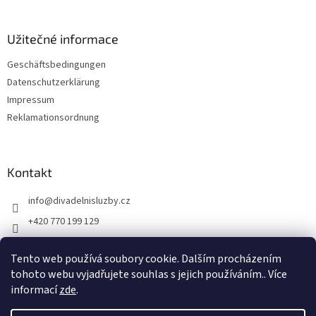
i
l
e
Užitečné informace
Geschäftsbedingungen
Datenschutzerklärung
Impressum
Reklamationsordnung
Kontakt
info
@
divadelnisluzby.cz
+420 770 199 129
Divadelní služby Plzeň
Tento web používá soubory cookie. Dalším procházením
divadelni_sluzby_plzen
tohoto webu vyjadřujete souhlas s jejich používáním.. Více
informací
zde
.