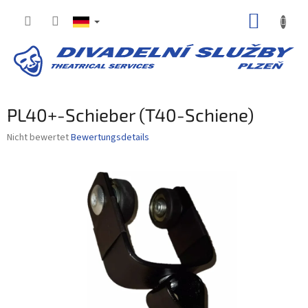
Zum
WARE
Inhalt
springen
PL40+-Schieber (T40-Schiene)
Die
Nicht bewertet
Bewertungsdetails
durchschnittliche
Produktbewertung
ist
0,0
von
5
Sternen.