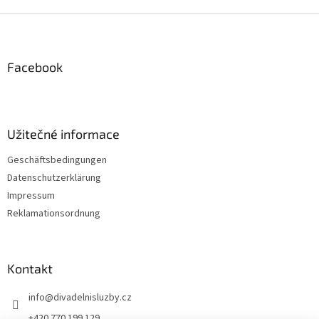
F
u
ß
z
Facebook
e
i
l
e
Užitečné informace
Geschäftsbedingungen
Datenschutzerklärung
Impressum
Reklamationsordnung
Kontakt
info
@
divadelnisluzby.cz
+420 770 199 129