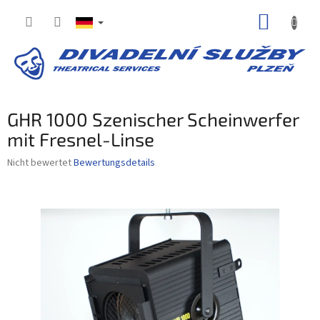
Zum
WARE
Inhalt
springen
GHR 1000 Szenischer Scheinwerfer
mit Fresnel-Linse
Die
Nicht bewertet
Bewertungsdetails
durchschnittliche
Produktbewertung
ist
0,0
von
5
Sternen.