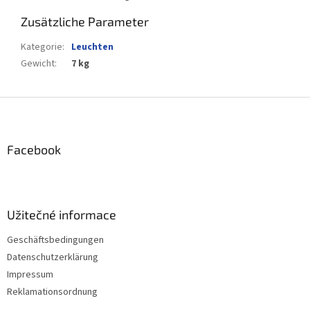
Zusätzliche Parameter
Kategorie
:
Leuchten
Gewicht
:
7 kg
F
u
ß
z
Facebook
e
i
l
e
Užitečné informace
Geschäftsbedingungen
Datenschutzerklärung
Impressum
Reklamationsordnung