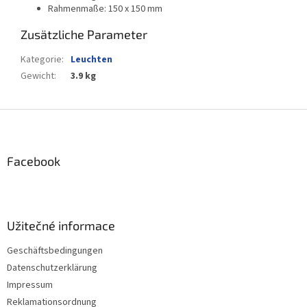
Rahmenmaße: 150 x 150 mm
Zusätzliche Parameter
Kategorie
:
Leuchten
Gewicht
:
3.9 kg
F
u
ß
z
Facebook
e
i
l
e
Užitečné informace
Geschäftsbedingungen
Datenschutzerklärung
Impressum
Reklamationsordnung