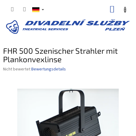
Zum
WARE
Inhalt
springen
FHR 500 Szenischer Strahler mit
Plankonvexlinse
Die
Nicht bewertet
Bewertungsdetails
durchschnittliche
Produktbewertung
ist
0,0
von
5
Sternen.