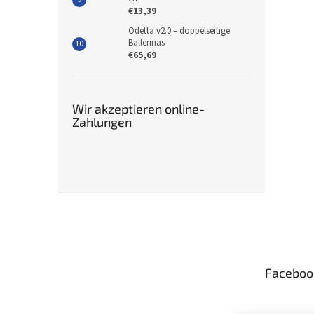
€13,39
Odetta v2.0 – doppelseitige
Ballerinas
€65,69
Wir akzeptieren online-
Zahlungen
F
u
ß
z
e
Faceboo
i
l
e