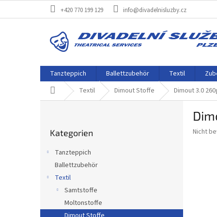
Zum
+420 770 199 129
info@divadelnisluzby.cz
Inhalt
springen
Tanzteppich
Ballettzubehör
Textil
Zube
Startseite
Textil
Dimout Stoffe
Dimout 3.0 260
S
Dimo
e
Kategorien
i
Die
Nicht b
Kategorien
überspringen
t
durchsch
e
Produkt
Tanzteppich
n
ist
Ballettzubehör
0,0
l
von
Textil
e
5
i
Samtstoffe
Sternen.
s
Moltonstoffe
t
Dimout Stoffe