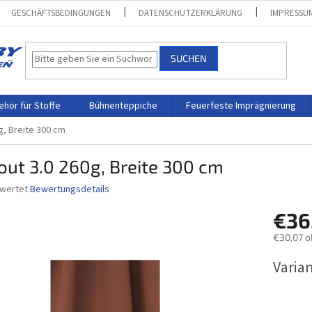
GESCHÄFTSBEDINGUNGEN
DATENSCHUTZERKLÄRUNG
IMPRESSU
SUCHEN
hör für Stoffe
Bühnenteppiche
Feuerfeste Imprägnierung
g, Breite 300 cm
ut 3.0 260g, Breite 300 cm
ewertet
Bewertungsdetails
nittliche
€36
bewertung
€30,07 
Verkaufs
Varia