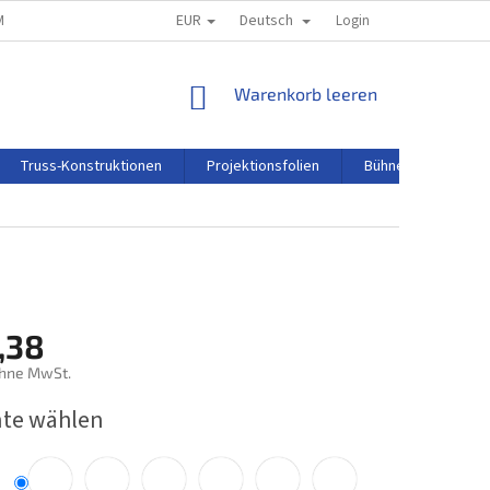
EUR
Deutsch
M
REKLAMATIONSORDNUNG
Login
WARENKORB
Warenkorb leeren
Truss-Konstruktionen
Projektionsfolien
Bühnentechnik
,38
ohne MwSt.
preis:
nte wählen