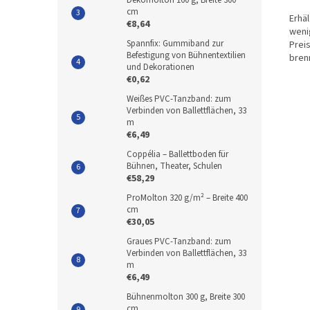
Dekomolton 160 g, Breite 300
cm
Erhäl
€8,64
wenig
Spannfix: Gummiband zur
Prei
Befestigung von Bühnentextilien
bren
und Dekorationen
€0,62
Weißes PVC-Tanzband: zum
Verbinden von Ballettflächen, 33
m
€6,49
Coppélia – Ballettboden für
Bühnen, Theater, Schulen
€58,29
ProMolton 320 g/m² – Breite 400
cm
€30,05
Graues PVC-Tanzband: zum
Verbinden von Ballettflächen, 33
m
€6,49
Bühnenmolton 300 g, Breite 300
cm