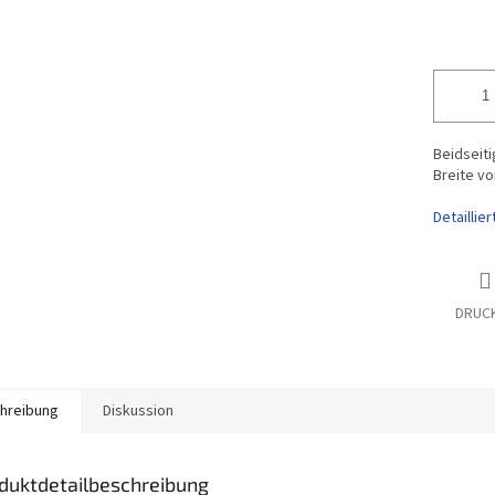
Beidseiti
Breite v
Detaillie
DRUC
hreibung
Diskussion
duktdetailbeschreibung