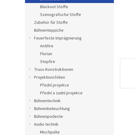
e
Blackout Stoffe
Szenografische Stoffe
Zubehör für Stoffe
Bühnenteppiche
Feuerfeste Imprägnierung
Antifire
Florian
Stopfire
Truss-Konstruktionen
Projektionsfolien
Přední projekce
Přední a zadní projekce
Bühnentechnik
Bühnenbeleuchtung
Bühnenpodeste
Audio technik
Mischpulte