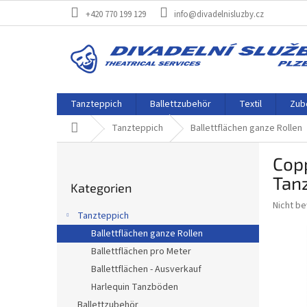
Zum
+420 770 199 129
info@divadelnisluzby.cz
Inhalt
springen
Tanzteppich
Ballettzubehör
Textil
Zube
Startseite
Tanzteppich
Ballettflächen ganze Rollen
S
Copp
e
Kategorien
i
Tan
Kategorien
überspringen
t
Die
Nicht b
e
Tanzteppich
durchsch
n
Produkt
Ballettflächen ganze Rollen
l
ist
Ballettflächen pro Meter
e
0,0
i
Ballettflächen - Ausverkauf
von
5
s
Harlequin Tanzböden
Sternen.
t
Ballettzubehör