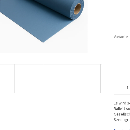
Variante
Es wird s
Ballett s
Gesellsc
Szenogra