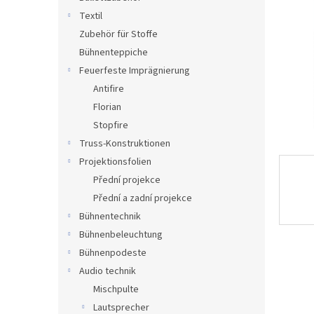
e
Textil
Zubehör für Stoffe
Bühnenteppiche
Feuerfeste Imprägnierung
Antifire
Florian
Stopfire
Truss-Konstruktionen
Projektionsfolien
Přední projekce
Přední a zadní projekce
Bühnentechnik
Bühnenbeleuchtung
Bühnenpodeste
Audio technik
Mischpulte
Lautsprecher