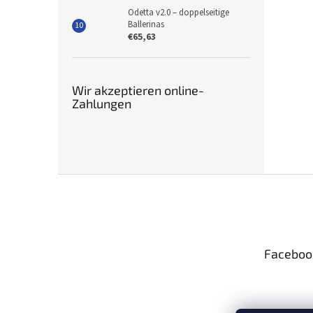
Odetta v2.0 – doppelseitige
Ballerinas
€65,63
Wir akzeptieren online-
Zahlungen
F
u
ß
z
e
Faceboo
i
l
e