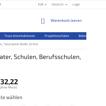
EUR
Deutsch
M
REKLAMATIONSORDNUNG
Login
WARENKORB
Warenkorb leeren
Truss-Konstruktionen
Projektionsfolien
Bühnentechnik
en, Tanzräume (Rolle 25 bm)
eater, Schulen, Berufsschulen,
032,22
 ohne MwSt.
preis:
nte wählen