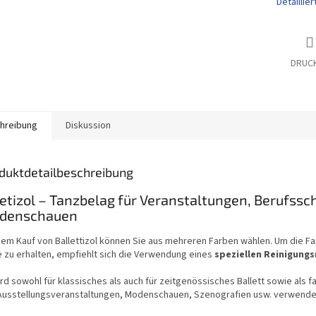
Detaillie
DRUC
hreibung
Diskussion
duktdetailbeschreibung
etizol – Tanzbelag für Veranstaltungen, Berufssch
denschauen
dem Kauf von Ballettizol können Sie aus mehreren Farben wählen. Um die F
e zu erhalten, empfiehlt sich die Verwendung eines
speziellen Reinigungsm
ird sowohl für klassisches als auch für zeitgenössisches Ballett sowie als
Ausstellungsveranstaltungen, Modenschauen, Szenografien usw. verwende