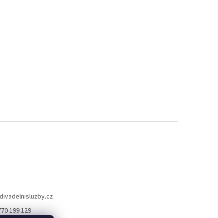
divadelnisluzby.cz
770 199 129