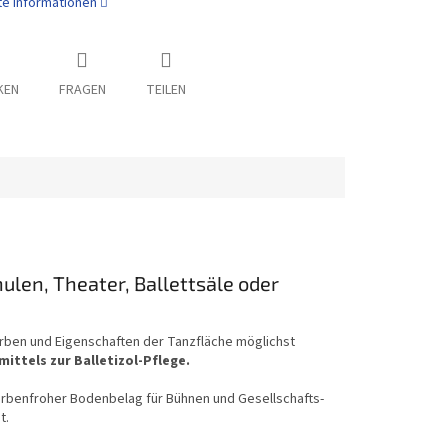
rte Informationen
KEN
FRAGEN
TEILEN
ulen, Theater, Ballettsäle oder
arben und Eigenschaften der Tanzfläche möglichst
ittels zur Balletizol-Pflege.
 farbenfroher Bodenbelag für Bühnen und Gesellschafts-
t.