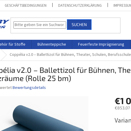
GESCHÄFTSBEDINGUNGEN
DATENSCHUTZERKLÄRUNG
IMPRESSU
SUCHEN
hör für Stoffe
Bühnenteppiche
Feuerfeste Imprägnierung
Coppélia v2.0 – Ballettizol für Bühnen, Theater, Schulen, Berufsschul
élia v2.0 – Ballettizol für Bühnen, Th
zräume (Rolle 25 bm)
ewertet
Bewertungsdetails
nittliche
€1 
bewertung
€853,07
Verkaufs
Varia