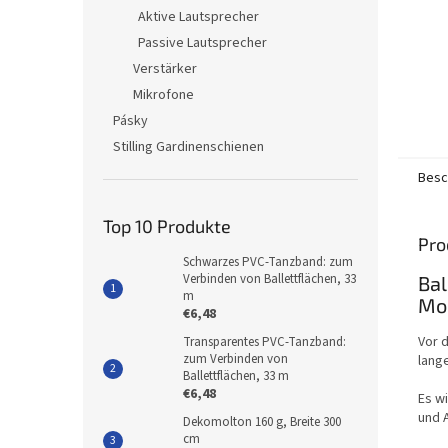
Aktive Lautsprecher
Passive Lautsprecher
Verstärker
Mikrofone
Pásky
Stilling Gardinenschienen
Besc
Top 10 Produkte
Pro
Schwarzes PVC-Tanzband: zum
Verbinden von Ballettflächen, 33
Bal
m
Mo
€6,48
Vor 
Transparentes PVC-Tanzband:
zum Verbinden von
lang
Ballettflächen, 33 m
€6,48
Es w
und 
Dekomolton 160 g, Breite 300
cm