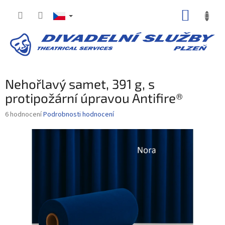
Přejít
NÁKUP
na
obsah
KOŠÍK
Nehořlavý samet, 391 g, s
protipožární úpravou Antifire®
Průměrné
6 hodnocení
Podrobnosti hodnocení
hodnocení
produktu
je
3,5
z
5
hvězdiček.