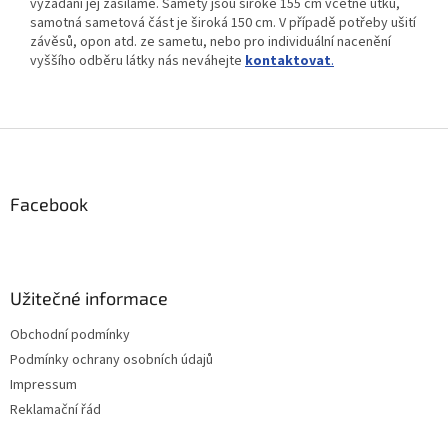
vyžádání jej zasíláme. Samety jsou široké 155 cm včetně útku,
samotná sametová část je široká 150 cm. V případě potřeby ušití
závěsů, opon atd. ze sametu, nebo pro individuální nacenění
vyššího odběru látky nás neváhejte
kontaktovat
.
Z
á
p
a
Facebook
t
í
Užitečné informace
Obchodní podmínky
Podmínky ochrany osobních údajů
Impressum
Reklamační řád