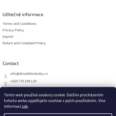
r
Užitečné informace
Terms and Conditions
Privacy Policy
Imprint
Return and Complaint Policy
Contact
info
@
divadelnisluzby.cz
+420 770 199 129
Divadelní služby Plzeň
Tento web používá soubory cookie. Dalším procházením
divadelni_sluzby_plzen
tohoto webu vyjadřujete souhlas s jejich používáním.. Více
informací
zde
.