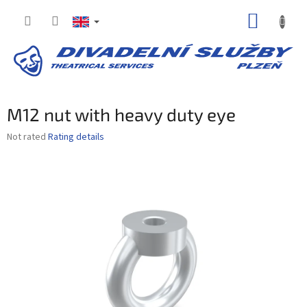
Skip
SHOPP
to
content
CART
M12 nut with heavy duty eye
The
Not rated
Rating details
average
product
rating
is
0,0
out
of
5
stars.