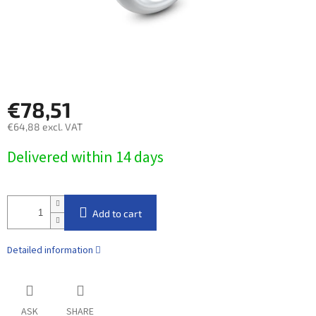
€78,51
€64,88 excl. VAT
Measure
Delivered within 14 days​
price:
Add to cart
Detailed information
ASK
SHARE