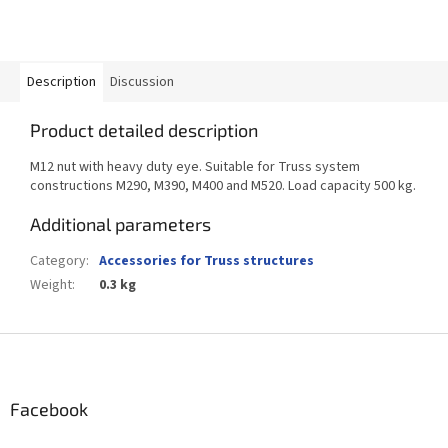
Description
Discussion
Product detailed description
M12 nut with heavy duty eye. Suitable for Truss system
constructions M290, M390, M400 and M520. Load capacity 500 kg.
Additional parameters
Category
:
Accessories for Truss structures
Weight
:
0.3 kg
F
o
o
t
Facebook
e