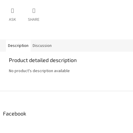
ASK
SHARE
Description
Discussion
Product detailed description
No product's description available
F
o
o
t
Facebook
e
r