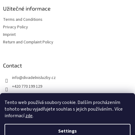
Užitečné informace
Terms and Conditions
Privacy Policy
Imprint
Return and Complaint Policy
Contact
info
@
divadelnisluzby.cz
+420 770 199 129
Divadelní služby Plzeň
Tento web používá soubory cookie. Dalším procházením
divadelni_sluzby_plzen
tohoto webu vyjadřujete souhlas s jejich používáním.. Více
informací
zde
.
Settings
Created by Shoptet