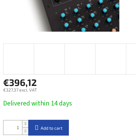
€396,12
€327,37 excl. VAT
Measure
Delivered within 14 days​
price:
Add to cart