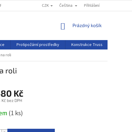
CZK
Čeština
MPRESSUM
REKLAMAČNÍ ŘÁD
Přihlášení
NÁKUPNÍ
Prázdný košík
KOŠÍK
rce
Protipožární prostředky
Konstrukce Truss
Projekční 
na roli
a roli
480 Kč
4 Kč bez DPH
dem
(1 ks)