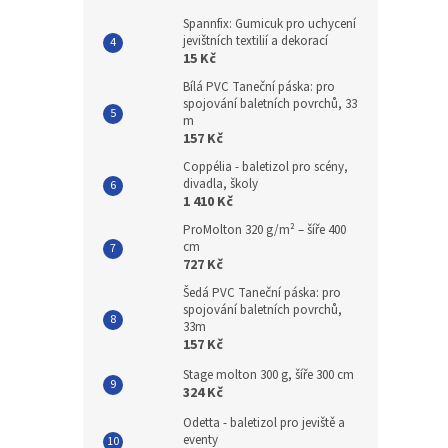
Spannfix: Gumicuk pro uchycení
jevištních textilií a dekorací
15 Kč
Bílá PVC Taneční páska: pro
spojování baletních povrchů, 33
m
157 Kč
Coppélia - baletizol pro scény,
divadla, školy
1 410 Kč
ProMolton 320 g/m² – šíře 400
cm
727 Kč
Šedá PVC Taneční páska: pro
spojování baletních povrchů,
33m
157 Kč
Stage molton 300 g, šíře 300 cm
324 Kč
Odetta - baletizol pro jeviště a
eventy