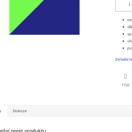
ne
dí
sp
vh
po
Detailní 
TISK
s
Diskuze
ailní popis produktu