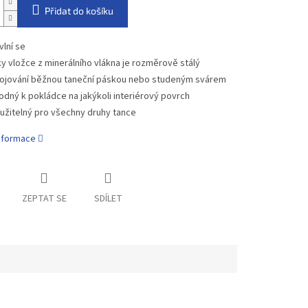
Přidat do košíku
vlní se
ky vložce z minerálního vlákna je rozměrově stálý
ojování běžnou taneční páskou nebo studeným svárem
odný k pokládce na jakýkoli interiérový povrch
užitelný pro všechny druhy tance
informace
ZEPTAT SE
SDÍLET