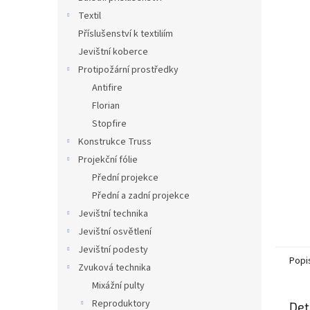
n
Textil
e
Příslušenství k textiliím
l
Jevištní koberce
Protipožární prostředky
Antifire
Florian
Stopfire
Konstrukce Truss
Projekční fólie
Přední projekce
Přední a zadní projekce
Jevištní technika
Jevištní osvětlení
Jevištní podesty
Popi
Zvuková technika
Mixážní pulty
Reproduktory
Det