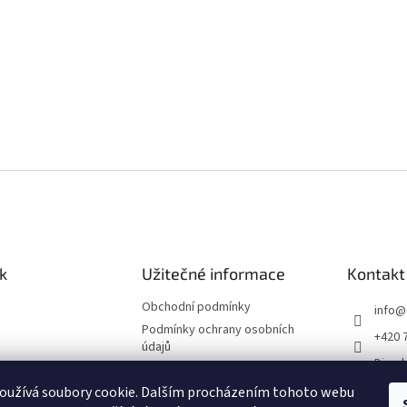
k
Užitečné informace
Kontakt
Obchodní podmínky
info
@
Podmínky ochrany osobních
+420 
údajů
Divade
Impressum
divad
oužívá soubory cookie. Dalším procházením tohoto webu
Reklamační řád