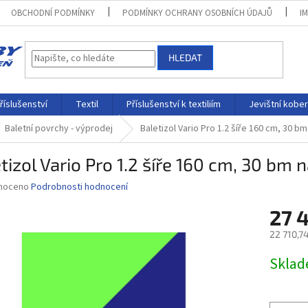
OBCHODNÍ PODMÍNKY
PODMÍNKY OCHRANY OSOBNÍCH ÚDAJŮ
I
HLEDAT
říslušenství
Textil
Příslušenství k textiliím
Jevištní kobe
Baletní povrchy - výprodej
Baletizol Vario Pro 1.2 šíře 160 cm, 30 bm 
tizol Vario Pro 1.2 šíře 160 cm, 30 bm n
né
noceno
Podrobnosti hodnocení
ní
27 
u
22 710,7
Měrná
Skla
cena:
ek.