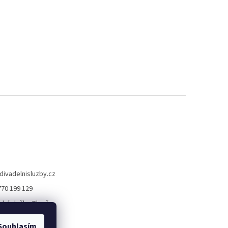
divadelnisluzby.cz
770 199 129
lní služby Plzeň
elni_sluzby_plzen
Souhlasím