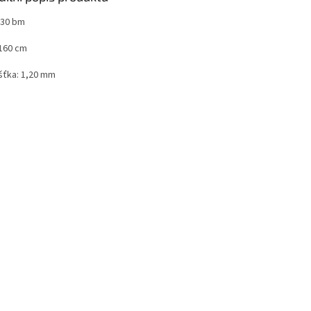
 30 bm
 160 cm
šťka: 1,20 mm