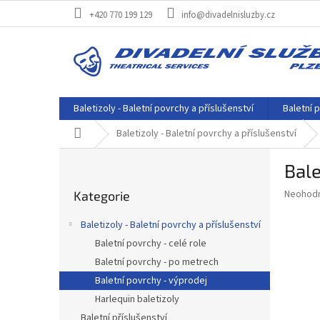
Přejít
+420 770 199 129
info@divadelnisluzby.cz
na
obsah
Baletizoly - Baletní povrchy a příslušenství
Baletní p
Domů
Baletizoly - Baletní povrchy a příslušenství
P
Bale
o
Přeskočit
s
Průměr
Neohod
Kategorie
kategorie
t
hodnoce
r
produkt
Baletizoly - Baletní povrchy a příslušenství
a
je
Baletní povrchy - celé role
0,0
n
z
Baletní povrchy - po metrech
n
5
í
Baletní povrchy - výprodej
hvězdič
p
Harlequin baletizoly
a
Baletní příslušenství