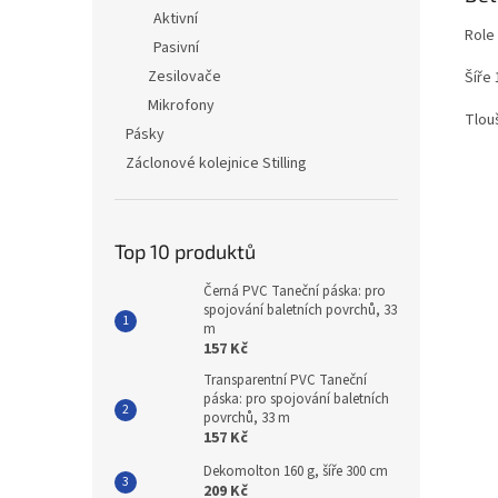
Aktivní
Role
Pasivní
Zesilovače
Šíře
Mikrofony
Tlou
Pásky
Záclonové kolejnice Stilling
Top 10 produktů
Černá PVC Taneční páska: pro
spojování baletních povrchů, 33
m
157 Kč
Transparentní PVC Taneční
páska: pro spojování baletních
povrchů, 33 m
157 Kč
Dekomolton 160 g, šíře 300 cm
209 Kč