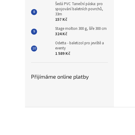
Šedá PVC Taneční páska: pro
spojování baletních povrchů,
33m
157 Kč
Stage molton 300 g, šíře 300 cm
324 Kč
Odetta - baletizol pro jeviště a
eventy
1 589 Kč
Přijímáme online platby
Z
á
p
a