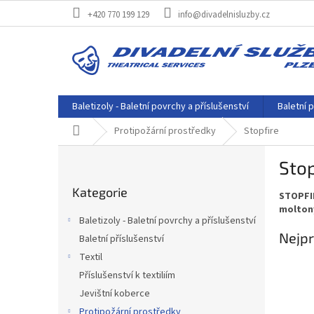
Přejít
+420 770 199 129
info@divadelnisluzby.cz
na
obsah
Baletizoly - Baletní povrchy a příslušenství
Baletní p
Domů
Protipožární prostředky
Stopfire
P
Stop
o
Přeskočit
s
Kategorie
kategorie
STOPFI
t
molton
r
Baletizoly - Baletní povrchy a příslušenství
a
Nejpr
Baletní příslušenství
n
Textil
n
í
Příslušenství k textiliím
p
Jevištní koberce
a
Protipožární prostředky