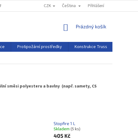
CZK
Čeština
MPRESSUM
REKLAMAČNÍ ŘÁD
Přihlášení
NÁKUPNÍ
Prázdný košík
KOŠÍK
rce
Protipožární prostředky
Konstrukce Truss
Projekční 
ilní směsi polyesteru a bavlny (např. samety, CS
Stopfire 1 L
Skladem
(5 ks)
405 Kč