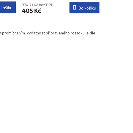
334,71 Kč bez DPH
 košíku
Do košíku
405 Kč
ým promícháním. Vydatnost připraveného roztoku je dle