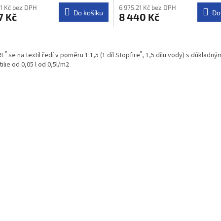
71 Kč bez DPH
6 975,21 Kč bez DPH
Do košíku
Do
7 Kč
8 440 Kč
O
v
®
®
RE
se na textil ředí v poměru 1:1,5 (1 díl Stopfire
, 1,5 dílu vody) s důkladn
l
tilie od 0,05 l od 0,5l/m2
á
d
a
c
í
p
r
v
k
y
v
ý
p
i
s
u