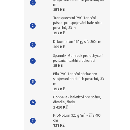
m
157 Kč
Transparentní PVC Taneční
páska: pro spojování baletních
povrchů, 33 m
157 Kč
Dekomolton 160 g, šíře 300 cm
209 Kč
Spannfix: Gumicuk pro uchycení
jevištních textilií a dekorací
15 Kč
Bílá PVC Taneční páska: pro
spojování baletních povrchů, 33
m
157 Kč
Coppélia - baletizol pro scény,
divadla, školy
1 410 Kč
ProMolton 320 g/m² – šíře 400
cm
727 Kč