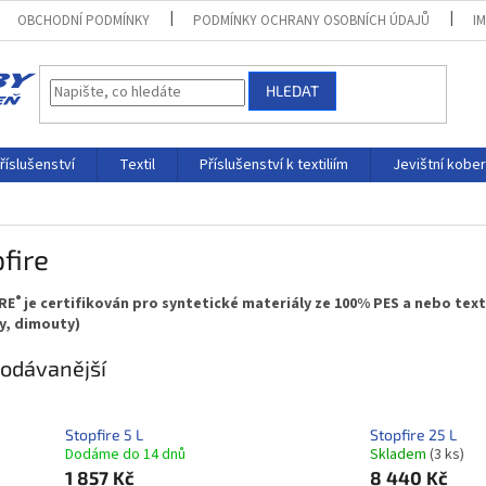
OBCHODNÍ PODMÍNKY
PODMÍNKY OCHRANY OSOBNÍCH ÚDAJŮ
I
HLEDAT
říslušenství
Textil
Příslušenství k textiliím
Jevištní kobe
fire
®
RE
je certifikován pro syntetické materiály ze 100% PES a nebo text
y, dimouty)
odávanější
Stopfire 5 L
Stopfire 25 L
Dodáme do 14 dnů
Skladem
(3 ks)
1 857 Kč
8 440 Kč