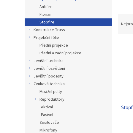
n
Antifire
e
Florian
l
Ř
Stopfire
a
Nejpro
z
Konstrukce Truss
e
Projekční fólie
V
n
Přední projekce
ý
í
Přední a zadní projekce
p
p
Jevištní technika
i
r
s
Jevištní osvětlení
o
p
d
Jevištní podesty
r
u
Zvuková technika
o
k
Mixážní pulty
d
t
Reproduktory
u
ů
Stopf
Aktivní
k
t
Pasivní
ů
Zesilovače
Mikrofony