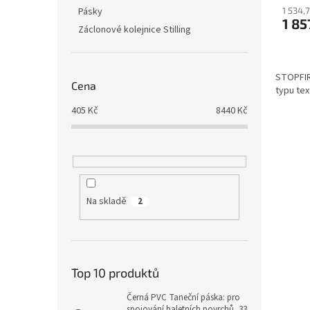
1 534,
Pásky
1 85
Záclonové kolejnice Stilling
STOPFI
Cena
typu tex
405
Kč
8440
Kč
Na skladě
2
Top 10 produktů
Černá PVC Taneční páska: pro
spojování baletních povrchů, 33