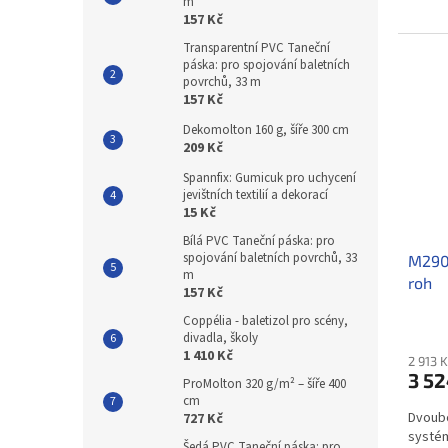
m
157 Kč
Transparentní PVC Taneční
páska: pro spojování baletních
povrchů, 33 m
157 Kč
Dekomolton 160 g, šíře 300 cm
209 Kč
Spannfix: Gumicuk pro uchycení
jevištních textilií a dekorací
15 Kč
Bílá PVC Taneční páska: pro
spojování baletních povrchů, 33
M290V
m
roh
157 Kč
Coppélia - baletizol pro scény,
divadla, školy
1 410 Kč
2 913 
3 52
ProMolton 320 g/m² – šíře 400
cm
Dvoubo
727 Kč
systém
Šedá PVC Taneční páska: pro