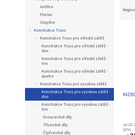
Ř
n
Antifire
a
e
Nejpro
Florian
z
l
e
Stopfire
V
n
Konstrukce Truss
ý
í
Konstrukce Truss pro střední zátěž
p
p
Konstrukce Truss pro střední zátěž -
i
r
duo
s
o
Konstrukce Truss pro střední zátěž -
p
d
trio
r
u
Konstrukce Truss pro střední zátěž -
o
k
quatro
d
t
Konstrukce Truss pro vysokou zátěž
u
ů
Konstrukce Truss pro vysokou zátěž -
M290V
k
duo
t
Konstrukce Truss pro vysokou zátěž -
ů
trio
Dvoucestné díly
od 28 
Třícestné díly
DPH
Čtyřcestné díly