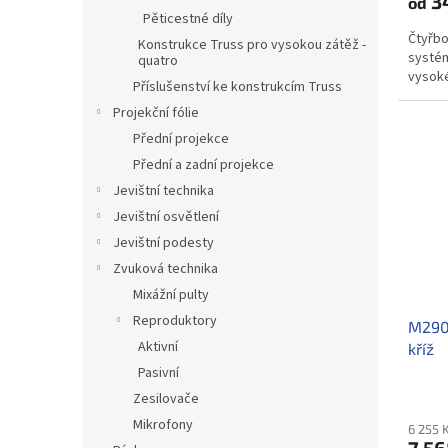
34
od
Pěticestné díly
Čtyřbo
Konstrukce Truss pro vysokou zátěž -
systém
quatro
vysoké
Příslušenství ke konstrukcím Truss
Projekční fólie
Přední projekce
Přední a zadní projekce
Jevištní technika
Jevištní osvětlení
Jevištní podesty
Zvuková technika
Mixážní pulty
Reproduktory
M290V
Aktivní
kříž
Pasivní
Zesilovače
Mikrofony
6 255 