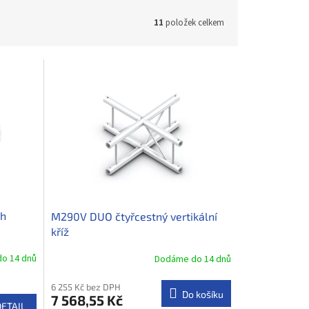
11
položek celkem
uh
M290V DUO čtyřcestný vertikální
kříž
o 14 dnů
Dodáme do 14 dnů
6 255 Kč bez DPH
Do košíku
7 568,55 Kč
DETAIL