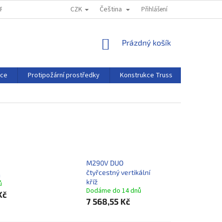
CZK
Čeština
MPRESSUM
REKLAMAČNÍ ŘÁD
Přihlášení
NÁKUPNÍ
Prázdný košík
KOŠÍK
rce
Protipožární prostředky
Konstrukce Truss
Projekční 
M290V DUO
čtyřcestný vertikální
h
kříž
ů
Dodáme do 14 dnů
Kč
7 568,55 Kč