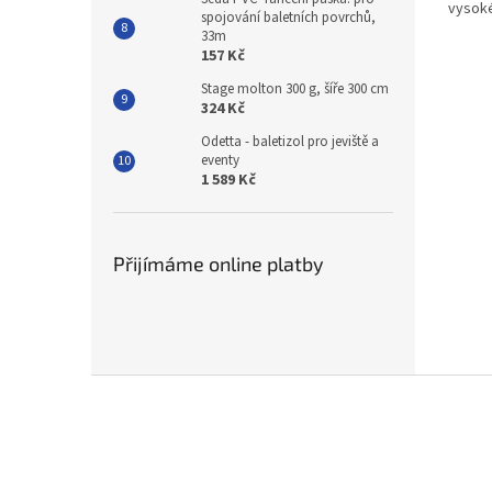
vysoké
spojování baletních povrchů,
33m
157 Kč
Stage molton 300 g, šíře 300 cm
324 Kč
Odetta - baletizol pro jeviště a
eventy
1 589 Kč
Přijímáme online platby
Z
á
p
a
t