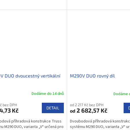
 DUO dvoucestný vertikální
M290V DUO rovný díl
Dodáme do 14 dnů
Dodáme d
Kč bez DPH
od 2 217 Kč bez DPH
DETAIL
4,73 Kč
2 682,57 Kč
od
dová příhradová konstrukce Truss
Dvoubodová příhradová konstrukc
u M290 DUO, varianta „V“ určená pro
systému M290 DUO, varianta „V“ u