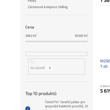
7 56
Pásky
Záclonové kolejnice Stilling
Cena
2682
Kč
91005
Kč
M290V
T díl
Na skladě
0
4 644 
5 61
Top 10 produktů
Černá PVC Taneční páska: pro
spojování baletních povrchů, 33