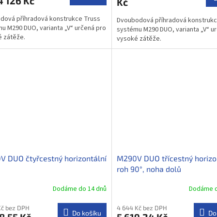
 126 Kč
Kč
dová příhradová konstrukce Truss
Dvoubodová příhradová konstrukc
u M290 DUO, varianta „V“ určená pro
systému M290 DUO, varianta „V“ u
 zátěže.
vysoké zátěže.
 DUO čtyřcestný horizontální
M290V DUO třícestný horizo
roh 90°, noha dolů
Dodáme do 14 dnů
Dodáme d
Kč bez DPH
4 644 Kč bez DPH
Do košíku
Do