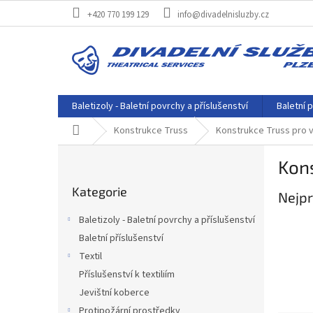
Přejít
+420 770 199 129
info@divadelnisluzby.cz
na
obsah
Baletizoly - Baletní povrchy a příslušenství
Baletní p
Domů
Konstrukce Truss
Konstrukce Truss pro 
P
Kons
o
Přeskočit
s
Kategorie
kategorie
Nejpr
t
r
Baletizoly - Baletní povrchy a příslušenství
a
Baletní příslušenství
n
Textil
n
í
Příslušenství k textiliím
p
Jevištní koberce
a
Protipožární prostředky