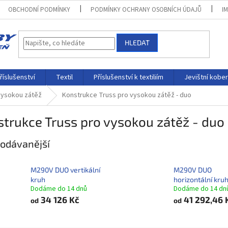
OBCHODNÍ PODMÍNKY
PODMÍNKY OCHRANY OSOBNÍCH ÚDAJŮ
I
HLEDAT
říslušenství
Textil
Příslušenství k textiliím
Jevištní kobe
vysokou zátěž
Konstrukce Truss pro vysokou zátěž - duo
trukce Truss pro vysokou zátěž - duo
odávanější
M290V DUO vertikální
M290V DUO
kruh
horizontální kru
Dodáme do 14 dnů
Dodáme do 14 dn
34 126 Kč
41 292,46 
od
od