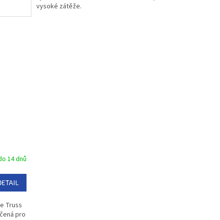
vysoké zátěže.
o 14 dnů
DETAIL
e Truss
rčená pro