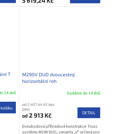
5 619,24 Kč
lní T
M290V DUO dvoucestný
horizontální roh
o 14 dnů
Dodáme do 14 dnů
od 2 407,44 Kč bez
 košíku
DPH
DETAIL
2 913 Kč
od
Dvoubodová příhradová konstrukce Truss
systému M290 DUO, varianta „V“ určená pro