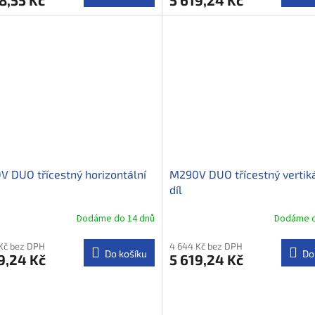
8,55 Kč
5 619,24 Kč
 DUO třícestný horizontální
M290V DUO třícestný vertiká
díl
Dodáme do 14 dnů
Dodáme d
Kč bez DPH
4 644 Kč bez DPH
Do košíku
Do
9,24 Kč
5 619,24 Kč