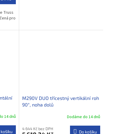
e Truss
rčená pro
ntální
M290V DUO třícestný vertikální roh
90°, noha dolů
o 14 dnů
Dodáme do 14 dnů
4 644 Kč bez DPH
 košíku
Do košíku