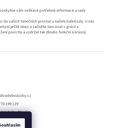
a poskytne vám veškeré potřebné informace a rady.
ci do vašich tanečních prostor s našimi baletizoly. U nás
etizol ještě dnes a začněte tancovat s grácií a
žení povrchu a vydržel tak dlouho funkční a krásný.
divadelnisluzby.cz
770 199 129
lní služby Plzeň
elni_sluzby_plzen
Souhlasím