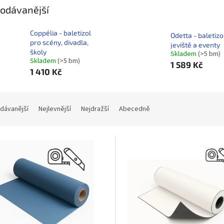
odávanější
Coppélia - baletizol
Odetta - baletizo
pro scény, divadla,
jeviště a eventy
školy
Skladem
(>5 bm)
Skladem
(>5 bm)
1 589 Kč
1 410 Kč
dávanější
Nejlevnější
Nejdražší
Abecedně