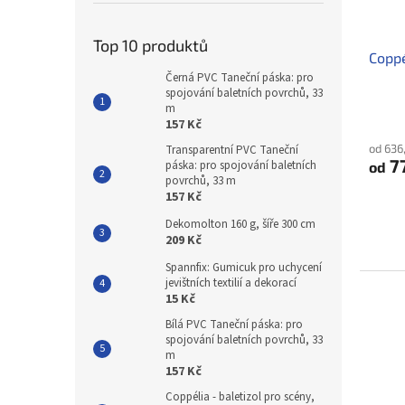
Top 10 produktů
Coppé
Černá PVC Taneční páska: pro
spojování baletních povrchů, 33
m
Průmě
157 Kč
hodno
od 636
Transparentní PVC Taneční
produ
7
páska: pro spojování baletních
od
je
povrchů, 33 m
3,5
157 Kč
z
5
Dekomolton 160 g, šíře 300 cm
hvězdi
209 Kč
Spannfix: Gumicuk pro uchycení
jevištních textilií a dekorací
15 Kč
Bílá PVC Taneční páska: pro
spojování baletních povrchů, 33
m
157 Kč
Coppélia - baletizol pro scény,