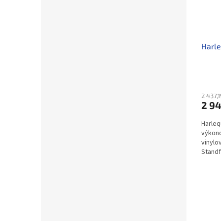
Harle
2 437,
2 94
Harleq
výkono
vinylo
Standf
týmem.