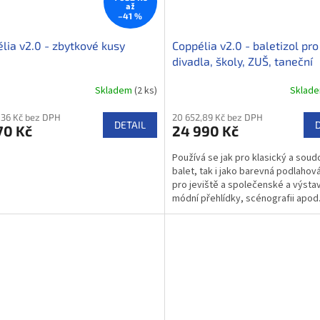
až
–41 %
lia v2.0 - zbytkové kusy
Coppélia v2.0 - baletizol pro
divadla, školy, ZUŠ, taneční
prostory (role 25 bm)
Skladem
(2 ks)
Sklad
rné
cení
,36 Kč bez DPH
20 652,89 Kč bez DPH
ktu
DETAIL
70 Kč
24 990 Kč
Používá se jak pro klasický a sou
balet, tak i jako barevná podlahová
pro jeviště a společenské a výstav
ček.
módní přehlídky, scénografii apod