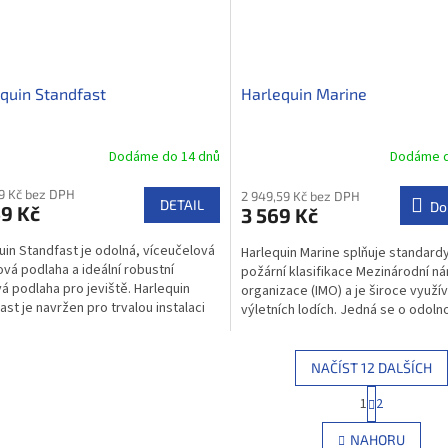
quin Standfast
Harlequin Marine
Dodáme do 14 dnů
Dodáme d
19 Kč bez DPH
2 949,59 Kč bez DPH
DETAIL
Do
9 Kč
3 569 Kč
uin Standfast je odolná, víceučelová
Harlequin Marine splňuje standardy
vá podlaha a ideální robustní
požární klasifikace Mezinárodní n
vá podlaha pro jeviště. Harlequin
organizace (IMO) a je široce využí
ast je navržen pro trvalou instalaci
výletních lodích. Jedná se o odoln
..
homogenní PVC taneční...
NAČÍST 12 DALŠÍCH
S
1
2
O
t
r
v
NAHORU
á