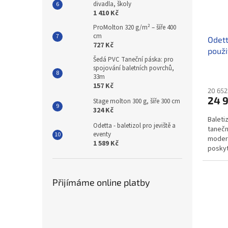
divadla, školy
1 410 Kč
ProMolton 320 g/m² – šíře 400
cm
Odett
727 Kč
použi
Šedá PVC Taneční páska: pro
spojování baletních povrchů,
33m
157 Kč
20 652
24 
Stage molton 300 g, šíře 300 cm
324 Kč
Baleti
Odetta - baletizol pro jeviště a
tanečn
eventy
modern
1 589 Kč
poskyt
podklo
Přijímáme online platby