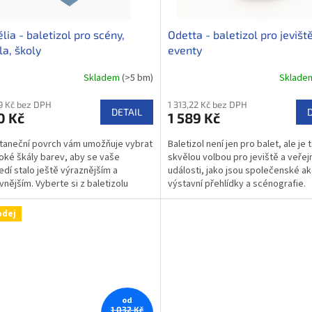
lia - baletizol pro scény,
Odetta - baletizol pro jevišt
la, školy
eventy
Skladem
(>5 bm)
Sklad
29 Kč bez DPH
1 313,22 Kč bez DPH
DETAIL
0 Kč
1 589 Kč
taneční povrch vám umožňuje vybrat
Baletizol není jen pro balet, ale je 
iroké škály barev, aby se vaše
skvělou volbou pro jeviště a veřej
edí stalo ještě výraznějším a
události, jako jsou společenské ak
ivnějším. Vyberte si z baletizolu
výstavní přehlídky a scénografie.
a barvu, díky...
odej
od
1 032 Kč