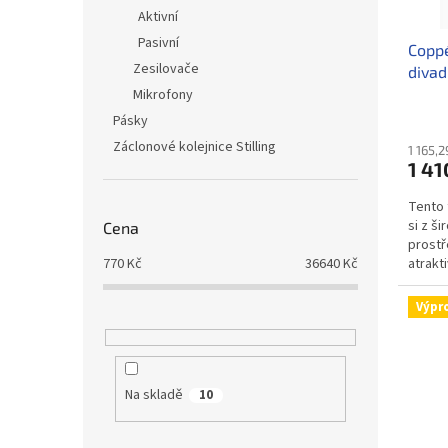
d
t
Aktivní
u
ů
Pasivní
Coppé
k
Zesilovače
divad
t
Mikrofony
ů
Pásky
Záclonové kolejnice Stilling
1 165,
1 41
Tento 
si z š
Cena
prostř
atrakt
770
Kč
36640
Kč
Coppeli
Výpr
Na skladě
10