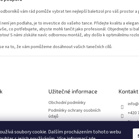
odborníků vám rád pomůže vybrat ten nejlepší baletizol pro váš prostor 
l není jen podlaha, je to investice do vašeho tance. Přidejte kvalitu a elegan
vše, co potřebujete, abyste mohli tančit jako profesionál. Objednejte si bal
otou! S námi získáte navíc odbornou montáž, aby došlo k optimálnímu rozlo
se na to, že vám pomůžeme dosáhnout vašich tanečních cílů.
k
Užitečné informace
Kontakt
Obchodní podmínky
info
@
Podmínky ochrany osobních
+420 
údajů
Divade
Impressum
divad
oužívá soubory cookie. Dalším procházením tohoto webu
Reklamační řád
ouhlas s jejich používáním.. Více informací
zde
.