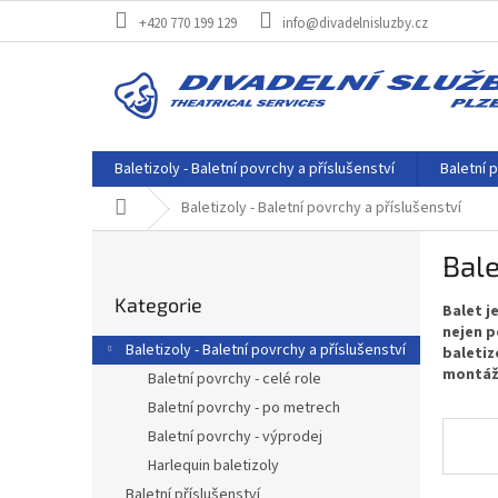
Přejít
+420 770 199 129
info@divadelnisluzby.cz
na
obsah
Baletizoly - Baletní povrchy a příslušenství
Baletní p
Domů
Baletizoly - Baletní povrchy a příslušenství
P
Bale
o
Přeskočit
s
Kategorie
kategorie
Balet j
t
nejen p
r
Baletizoly - Baletní povrchy a příslušenství
baletiz
a
montáž
Baletní povrchy - celé role
n
Baletní povrchy - po metrech
n
í
Baletní povrchy - výprodej
p
Harlequin baletizoly
a
Baletní příslušenství