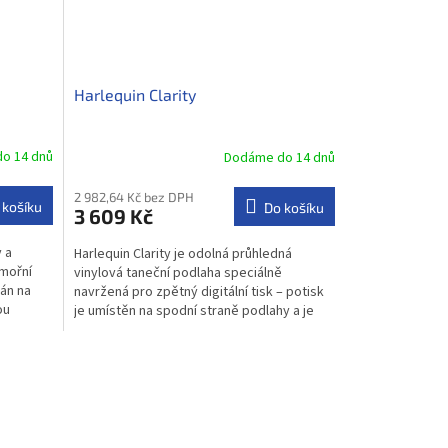
Harlequin Clarity
o 14 dnů
Dodáme do 14 dnů
2 982,64 Kč bez DPH
 košíku
Do košíku
3 609 Kč
 a
Harlequin Clarity je odolná průhledná
ámořní
vinylová taneční podlaha speciálně
ván na
navržená pro zpětný digitální tisk – potisk
ou
je umístěn na spodní straně podlahy a je
tak chráněn proti...