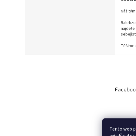
Náš tým 
Baletizo
najdete 
sebejist
Těšíme 
Z
á
p
a
t
Faceboo
í
Tento web p
vyjadřujete s