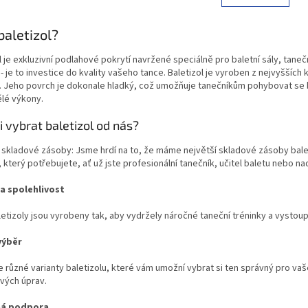
l
n
á
k
d
 baletizol?
o
a
v
c
á
l je exkluzivní podlahové pokrytí navržené speciálně pro baletní sály, tanečn
í
n
- je to investice do kvality vašeho tance. Baletizol je vyroben z nejvyšších k
p
í
 Jeho povrch je dokonale hladký, což umožňuje tanečníkům pohybovat se b
r
ělé výkony.
v
k
i vybrat baletizol od nás?
y
v
í skladové zásoby: Jsme hrdí na to, že máme největší skladové zásoby bal
ý
 který potřebujete, ať už jste profesionální tanečník, učitel baletu nebo n
p
i
 a spolehlivost
s
u
etizoly jsou vyrobeny tak, aby vydržely náročné taneční tréninky a vystoupe
výběr
 různé varianty baletizolu, které vám umožní vybrat si ten správný pro vaš
vých úprav.
á podpora