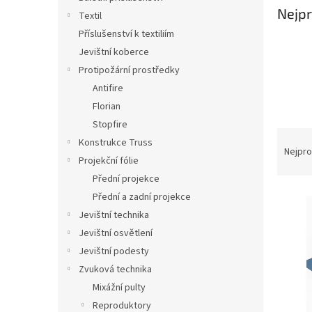
n
Nejpr
Textil
e
Příslušenství k textiliím
l
Jevištní koberce
Protipožární prostředky
Antifire
Florian
Stopfire
Ř
Konstrukce Truss
a
Nejpro
Projekční fólie
z
Přední projekce
e
V
n
Přední a zadní projekce
ý
í
Jevištní technika
p
p
Jevištní osvětlení
i
r
Jevištní podesty
s
o
Zvuková technika
p
d
r
u
Mixážní pulty
o
k
Reproduktory