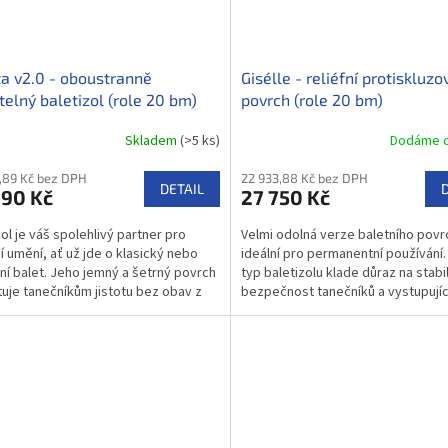
a v2.0 - oboustranně
Gisélle - reliéfní protiskluzo
telný baletizol (role 20 bm)
povrch (role 20 bm)
Skladem
(>5 ks)
Dodáme d
,89 Kč bez DPH
22 933,88 Kč bez DPH
DETAIL
990 Kč
27 750 Kč
zol je váš spolehlivý partner pro
Velmi odolná verze baletního povr
í umění, ať už jde o klasický nebo
ideální pro permanentní používání
í balet. Jeho jemný a šetrný povrch
typ baletizolu klade důraz na stabil
uje tanečníkům jistotu bez obav z
bezpečnost tanečníků a vystupujíc
uzávání.