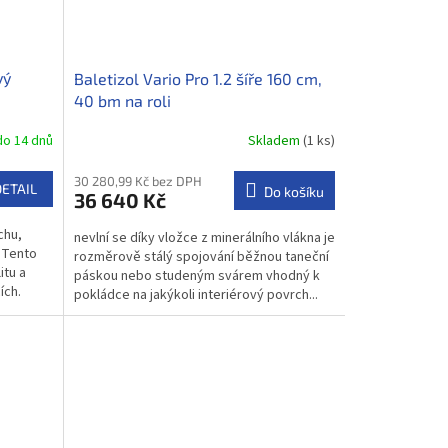
vý
Baletizol Vario Pro 1.2 šíře 160 cm,
40 bm na roli
o 14 dnů
Skladem
(1 ks)
30 280,99 Kč bez DPH
DETAIL
Do košíku
36 640 Kč
chu,
nevlní se díky vložce z minerálního vlákna je
. Tento
rozměrově stálý spojování běžnou taneční
itu a
páskou nebo studeným svárem vhodný k
ích.
pokládce na jakýkoli interiérový povrch...