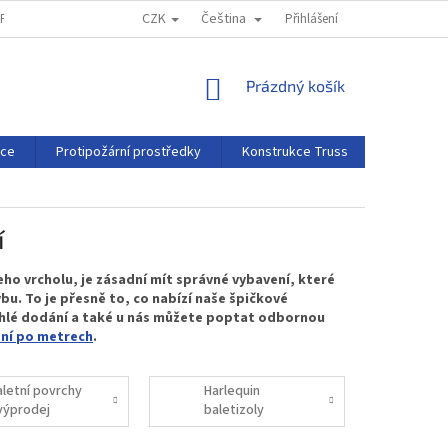
CZK
Čeština
MPRESSUM
REKLAMAČNÍ ŘÁD
Přihlášení
NÁKUPNÍ
Prázdný košík
KOŠÍK
rce
Protipožární prostředky
Konstrukce Truss
Projekční 
í
jeho vrcholu, je zásadní mít správné vybavení, které
u. To je přesně to, co nabízí naše špičkové
chlé dodání a také u nás můžete poptat odbornou
ení po metrech
.
aletní povrchy
Harlequin
 výprodej
baletizoly