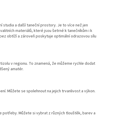
í studia a další taneční prostory. Je to více než jen
valitních materiálů, které jsou šetrné k tanečníkům i k
ez obtíží a zároveň poskytuje optimální odrazovou sílu
etizolu v regionu. To znamená, že můžeme rychle dodat
adšený amatér.
ní. Můžete se spolehnout na jejich trvanlivost a výkon.
e potřeby. Můžete si vybrat z různých tlouštěk, barev a