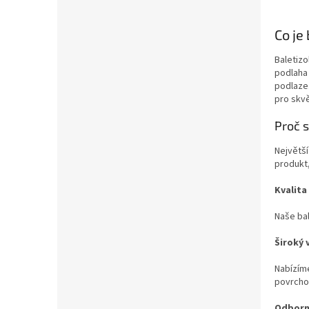
Co je
Baletizo
podlaha 
podlaze.
pro skv
Proč s
Největš
produkt,
Kvalita
Naše bal
Široký 
Nabízíme
povrcho
Odborn