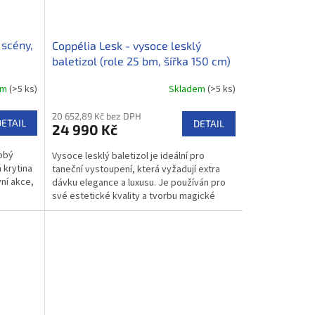
 scény,
Coppélia Lesk - vysoce lesklý
baletizol (role 25 bm, šířka 150 cm)
em
(>5 ks)
Skladem
(>5 ks)
20 652,89 Kč bez DPH
DETAIL
DETAIL
24 990 Kč
dobý
Vysoce lesklý baletizol je ideální pro
 krytina
taneční vystoupení, která vyžadují extra
ní akce,
dávku elegance a luxusu. Je používán pro
.
své estetické kvality a tvorbu magické
atmosféry.