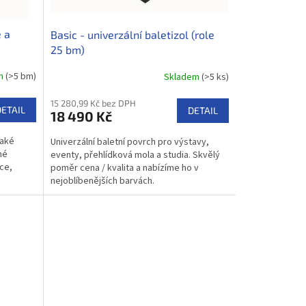
ě a
Basic - univerzální baletizol (role
25 bm)
em
(>5 bm)
Skladem
(>5 ks)
15 280,99 Kč bez DPH
DETAIL
DETAIL
18 490 Kč
také
Univerzální baletní povrch pro výstavy,
né
eventy, přehlídková mola a studia. Skvělý
ce,
poměr cena / kvalita a nabízíme ho v
nejoblíbenějších barvách.