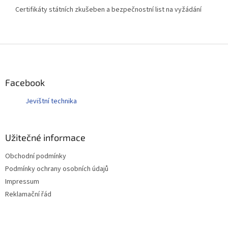
Certifikáty státních zkušeben a bezpečnostní list na vyžádání
Z
á
p
a
Facebook
t
Jevištní technika
í
Užitečné informace
Obchodní podmínky
Podmínky ochrany osobních údajů
Impressum
Reklamační řád