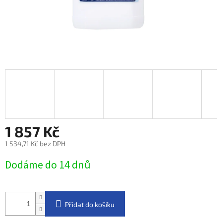
1 857 Kč
1 534,71 Kč bez DPH
Měrná
Dodáme do 14 dnů
cena:
Přidat do košíku