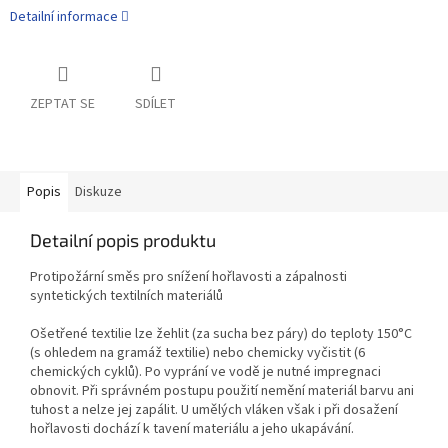
Detailní informace
ZEPTAT SE
SDÍLET
Popis
Diskuze
Detailní popis produktu
Protipožární směs pro snížení hořlavosti a zápalnosti
syntetických textilních materiálů
Ošetřené textilie lze žehlit (za sucha bez páry) do teploty 150°C
(s ohledem na gramáž textilie) nebo chemicky vyčistit (6
chemických cyklů). Po vyprání ve vodě je nutné impregnaci
obnovit. Při správném postupu použití nemění materiál barvu ani
tuhost a nelze jej zapálit. U umělých vláken však i při dosažení
hořlavosti dochází k tavení materiálu a jeho ukapávání.