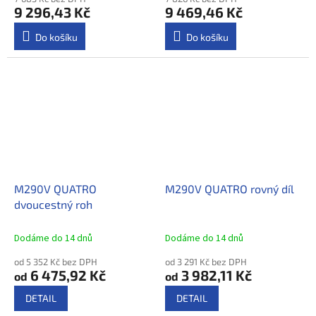
9 296,43 Kč
9 469,46 Kč
Do košíku
Do košíku
M290V QUATRO
M290V QUATRO rovný díl
dvoucestný roh
Dodáme do 14 dnů
Dodáme do 14 dnů
od 5 352 Kč bez DPH
od 3 291 Kč bez DPH
6 475,92 Kč
3 982,11 Kč
od
od
DETAIL
DETAIL