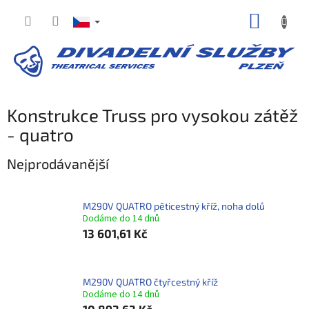
Přejít
NÁKUP
na
obsah
KOŠÍK
Konstrukce Truss pro vysokou zátěž
- quatro
Nejprodávanější
M290V QUATRO pěticestný kříž, noha dolů
Dodáme do 14 dnů
13 601,61 Kč
M290V QUATRO čtyřcestný kříž
Dodáme do 14 dnů