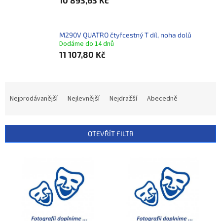
10 893,63 Kč
M290V QUATRO čtyřcestný T díl, noha dolů
Dodáme do 14 dnů
11 107,80 Kč
Ř
a
Nejprodávanější
Nejlevnější
Nejdražší
Abecedně
z
e
n
OTEVŘÍT FILTR
í
p
V
r
ý
o
p
d
i
u
s
k
p
t