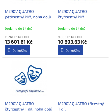
r
ů
o
d
M290V QUATRO
M290V QUATRO
u
pěticestný kříž, noha dolů
čtyřcestný kříž
k
t
Dodáme do 14 dnů
Dodáme do 14 dnů
ů
11 241 Kč bez DPH
9 003 Kč bez DPH
13 601,61 Kč
10 893,63 Kč
Do košíku
Do košíku
M290V QUATRO
M290V QUATRO třícestný
čtyřcestný T díl, noha dolů
T díl