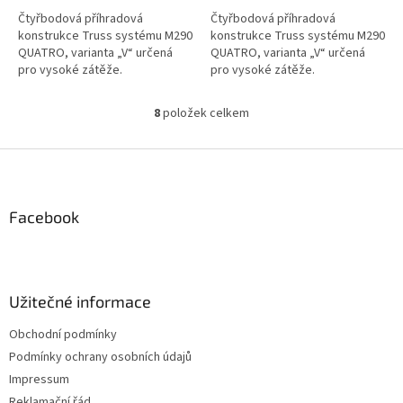
Čtyřbodová příhradová
Čtyřbodová příhradová
konstrukce Truss systému M290
konstrukce Truss systému M290
QUATRO, varianta „V“ určená
QUATRO, varianta „V“ určená
pro vysoké zátěže.
pro vysoké zátěže.
8
položek celkem
O
v
l
Z
á
á
d
p
a
a
Facebook
c
t
í
í
p
r
v
Užitečné informace
k
y
Obchodní podmínky
v
Podmínky ochrany osobních údajů
ý
p
Impressum
i
Reklamační řád