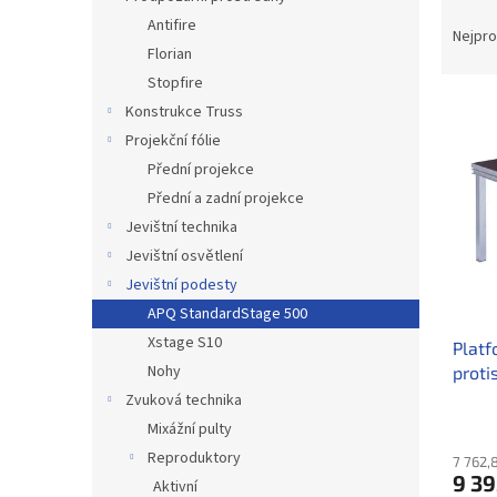
Ř
n
Antifire
a
e
Nejpro
Florian
z
l
e
Stopfire
V
n
Konstrukce Truss
ý
í
Projekční fólie
p
p
Přední projekce
i
r
Přední a zadní projekce
s
o
p
Jevištní technika
d
r
u
Jevištní osvětlení
o
k
Jevištní podesty
d
t
APQ StandardStage 500
u
ů
Xstage S10
Platf
k
Nohy
proti
t
ů
Zvuková technika
Mixážní pulty
Reproduktory
7 762,
9 39
Aktivní