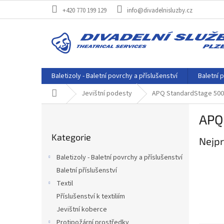
Přejít
+420 770 199 129
info@divadelnisluzby.cz
na
obsah
Baletizoly - Baletní povrchy a příslušenství
Baletní p
Domů
Jevištní podesty
APQ StandardStage 500
P
APQ
o
Přeskočit
s
Kategorie
kategorie
Nejpr
t
r
Baletizoly - Baletní povrchy a příslušenství
a
Baletní příslušenství
n
Textil
n
í
Příslušenství k textiliím
p
Jevištní koberce
a
Protipožární prostředky