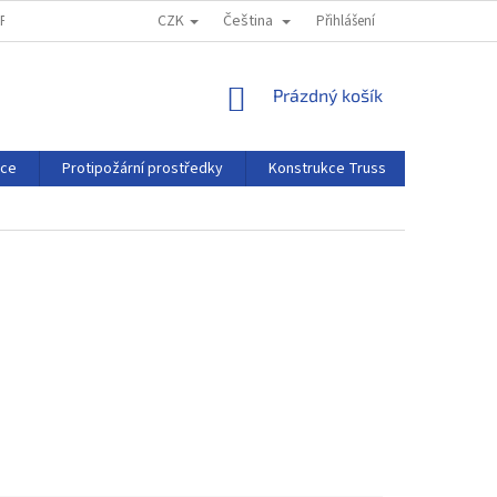
CZK
Čeština
MPRESSUM
REKLAMAČNÍ ŘÁD
Přihlášení
NÁKUPNÍ
Prázdný košík
KOŠÍK
rce
Protipožární prostředky
Konstrukce Truss
Projekční 