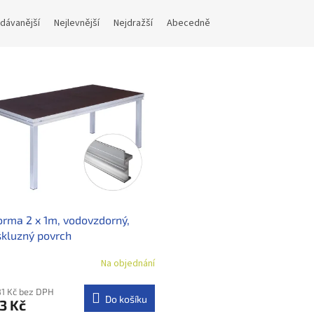
dávanější
Nejlevnější
Nejdražší
Abecedně
orma 2 x 1m, vodovzdorný,
skluzný povrch
Na objednání
81 Kč bez DPH
Do košíku
3 Kč