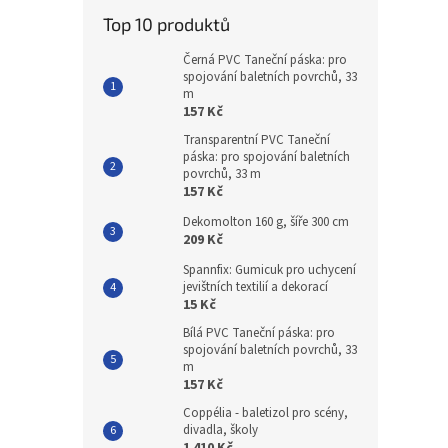
Top 10 produktů
Černá PVC Taneční páska: pro
spojování baletních povrchů, 33
m
157 Kč
Transparentní PVC Taneční
páska: pro spojování baletních
povrchů, 33 m
157 Kč
Dekomolton 160 g, šíře 300 cm
209 Kč
Spannfix: Gumicuk pro uchycení
jevištních textilií a dekorací
15 Kč
Bílá PVC Taneční páska: pro
spojování baletních povrchů, 33
m
157 Kč
Coppélia - baletizol pro scény,
divadla, školy
1 410 Kč