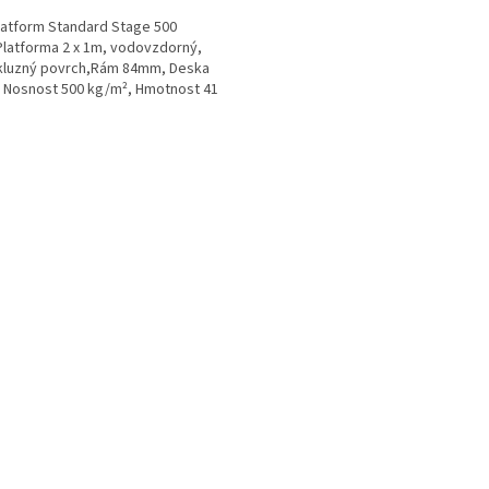
atform Standard Stage 500
latforma 2 x 1m, vodovzdorný,
kluzný povrch,Rám 84mm, Deska
Nosnost 500 kg/m², Hmotnost 41
O
v
l
á
d
a
c
í
p
r
v
k
y
v
ý
p
i