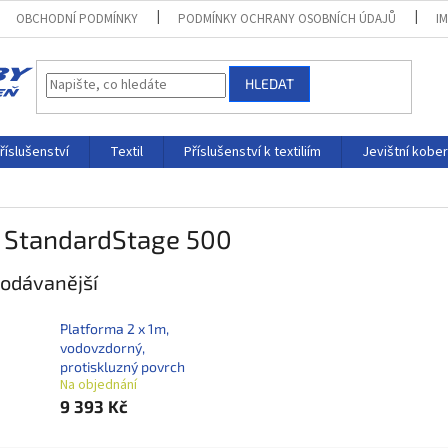
OBCHODNÍ PODMÍNKY
PODMÍNKY OCHRANY OSOBNÍCH ÚDAJŮ
I
HLEDAT
říslušenství
Textil
Příslušenství k textiliím
Jevištní kobe
 StandardStage 500
odávanější
Platforma 2 x 1m,
vodovzdorný,
protiskluzný povrch
Na objednání
9 393 Kč