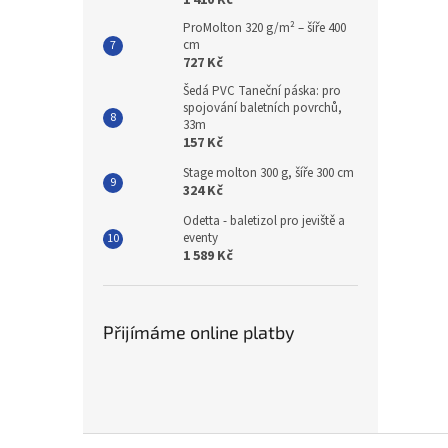
ProMolton 320 g/m² – šíře 400
cm
727 Kč
Šedá PVC Taneční páska: pro
spojování baletních povrchů,
33m
157 Kč
Stage molton 300 g, šíře 300 cm
324 Kč
Odetta - baletizol pro jeviště a
eventy
1 589 Kč
Přijímáme online platby
Z