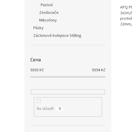
Pasivní
APQ Pl
Zesilovače
2x1m,P
protis
Mikrofony
22mm, 
Pásky
kg,
Záclonové kolejnice Stilling
Cena
9393
Kč
9394
Kč
Na skladě
0