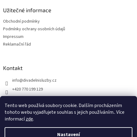
Užitečné informace
Obchodní podmínky
Podmínky ochrany osobních údajů
Impressum
Reklamační řád
Kontakt
info
@
divadelnisluzby.cz
+420 770 199 129
Divadelní služby Plzeň
Tento web používá soubory cookie. Dalším procházením
divadelni_sluzby_plzen
tohoto webu vyjadřujete souhlas s jejich používáním.. Více
informací
zde
.
Nastavení
Vytvořil Shoptet