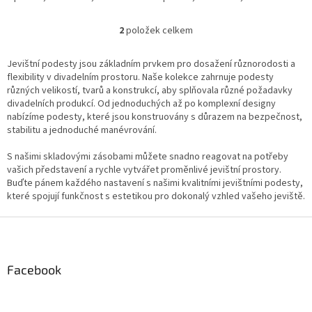
12mm, Nosnost 750 kg/m²,
22mm, Nosnost 500 kg/m²,
Hmotnost 33 kg,
Hmotnost 41 kg,
2
položek celkem
O
v
l
Jevištní podesty jsou základním prvkem pro dosažení různorodosti a
á
flexibility v divadelním prostoru. Naše kolekce zahrnuje podesty
d
různých velikostí, tvarů a konstrukcí, aby splňovala různé požadavky
a
divadelních produkcí. Od jednoduchých až po komplexní designy
c
nabízíme podesty, které jsou konstruovány s důrazem na bezpečnost,
í
stabilitu a jednoduché manévrování.
p
r
S našimi skladovými zásobami můžete snadno reagovat na potřeby
v
vašich představení a rychle vytvářet proměnlivé jevištní prostory.
k
Buďte pánem každého nastavení s našimi kvalitními jevištními podesty,
y
které spojují funkčnost s estetikou pro dokonalý vzhled vašeho jeviště.
v
ý
Z
p
á
i
p
s
a
Facebook
u
t
í