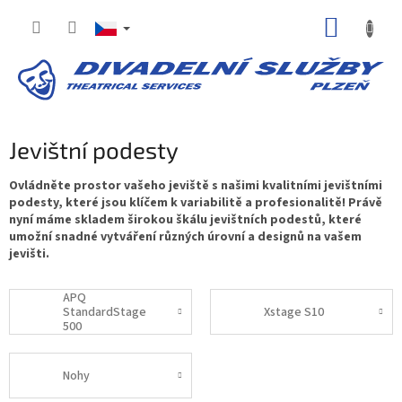
Přejít
NÁKUP
na
obsah
KOŠÍK
Jevištní podesty
Ovládněte prostor vašeho jeviště s našimi kvalitními jevištními
podesty, které jsou klíčem k variabilitě a profesionalitě! Právě
nyní máme skladem širokou škálu jevištních podestů, které
umožní snadné vytváření různých úrovní a designů na vašem
jevišti.
APQ
StandardStage
Xstage S10
500
Nohy