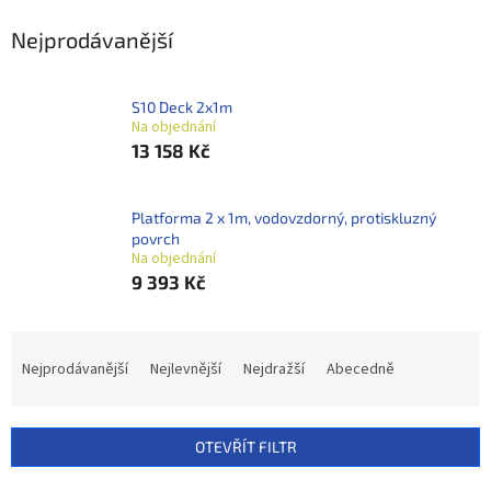
Nejprodávanější
S10 Deck 2x1m
Na objednání
13 158 Kč
Platforma 2 x 1m, vodovzdorný, protiskluzný
povrch
Na objednání
9 393 Kč
Ř
a
Nejprodávanější
Nejlevnější
Nejdražší
Abecedně
z
e
n
OTEVŘÍT FILTR
í
p