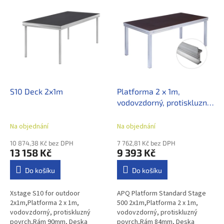
V
r
ý
o
p
d
i
u
s
k
p
t
r
ů
o
d
S10 Deck 2x1m
Platforma 2 x 1m,
u
vodovzdorný, protiskluzný
k
povrch
t
Na objednání
Na objednání
ů
10 874,38 Kč bez DPH
7 762,81 Kč bez DPH
13 158 Kč
9 393 Kč
Do košíku
Do košíku
Xstage S10 for outdoor
APQ Platform Standard Stage
2x1m,Platforma 2 x 1m,
500 2x1m,Platforma 2 x 1m,
vodovzdorný, protiskluzný
vodovzdorný, protiskluzný
povrch,Rám 90mm, Deska
povrch,Rám 84mm, Deska