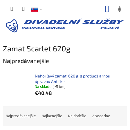
Prejsť
NÁKUP
na
obsah
KOŠÍK
Zamat Scarlet 620g
Najpredávanejšie
Nehorľavý zamat, 620 g, s protipožiarnou
úpravou Antifire
Na sklade​
(>5 bm)
€40,48
R
a
Najpredávanejšie
Najlacnejšie
Najdrahšie
Abecedne
d
e