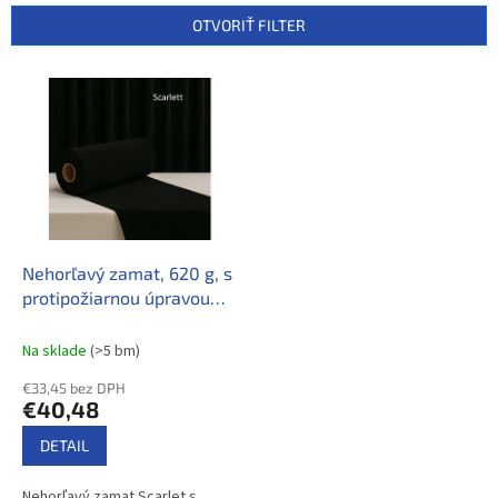
n
OTVORIŤ FILTER
i
e
V
p
ý
r
p
o
i
d
s
u
p
k
r
t
o
o
d
Nehorľavý zamat, 620 g, s
v
u
protipožiarnou úpravou
k
Antifire
t
Na sklade​
(>5 bm)
o
€33,45 bez DPH
v
€40,48
DETAIL
Nehorľavý zamat Scarlet s