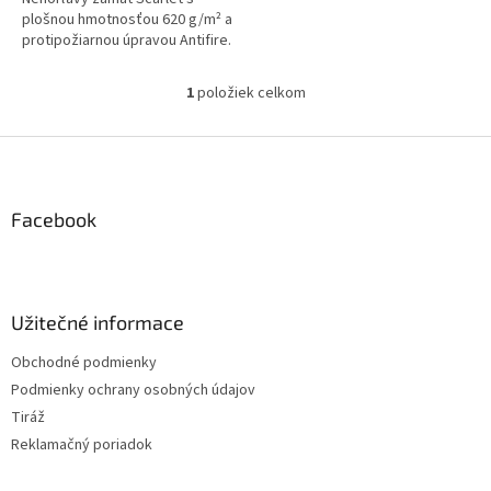
plošnou hmotnosťou 620 g/m² a
protipožiarnou úpravou Antifire.
1
položiek celkom
O
v
l
Z
á
á
d
p
a
ä
Facebook
c
t
i
i
e
p
e
r
Užitečné informace
v
k
Obchodné podmienky
y
Podmienky ochrany osobných údajov
v
ý
Tiráž
p
Reklamačný poriadok
i
s