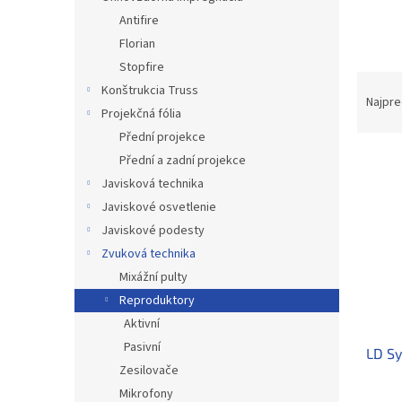
Antifire
Florian
Stopfire
R
Konštrukcia Truss
a
Najpre
Projekčná fólia
d
Přední projekce
e
V
n
Přední a zadní projekce
ý
i
Javisková technika
p
e
Javiskové osvetlenie
i
p
Javiskové podesty
s
r
Zvuková technika
p
o
r
d
Mixážní pulty
o
u
Reproduktory
d
k
Aktivní
u
t
Pasivní
LD Sy
k
o
Zesilovače
t
v
Mikrofony
o