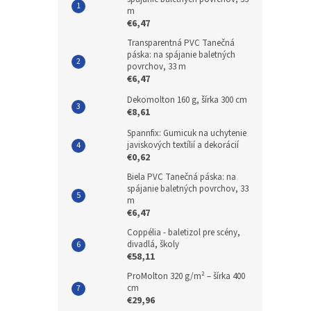
m
€6,47
Transparentná PVC Tanečná
páska: na spájanie baletných
povrchov, 33 m
€6,47
Dekomolton 160 g, šírka 300 cm
€8,61
Spannfix: Gumicuk na uchytenie
javiskových textílií a dekorácií
€0,62
Biela PVC Tanečná páska: na
spájanie baletných povrchov, 33
m
€6,47
Coppélia - baletizol pre scény,
divadlá, školy
€58,11
ProMolton 320 g/m² – šírka 400
cm
€29,96