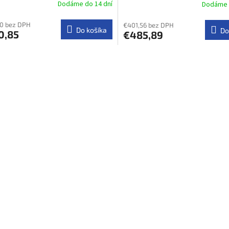
Dodáme do 14 dní
Dodáme 
0 bez DPH
€401,56 bez DPH
Do košíka
Do
0,85
€485,89
O
v
l
á
d
a
c
i
e
p
r
v
k
y
v
ý
p
i