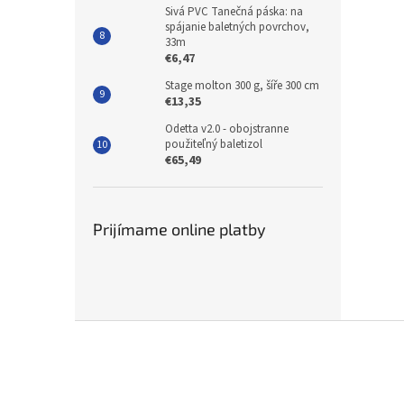
Sivá PVC Tanečná páska: na
spájanie baletných povrchov,
33m
€6,47
Stage molton 300 g, šíře 300 cm
€13,35
Odetta v2.0 - obojstranne
použiteľný baletizol
€65,49
Prijímame online platby
Z
á
p
ä