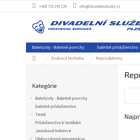
Prejsť
+420 770 199 129
info@divadelnisluzby.cz
na
obsah
Baletizoly - Baletné povrchy
baletné príslušenstvo
Domov
Zvuková technika
Reproduktory
B
Rep
o
Preskočiť
č
Kategórie
kategórie
n
ý
Baletizoly - Baletné povrchy
p
baletné príslušenstvo
a
Textil
Najpr
n
e
Príslušenstvo k textíliám
l
Javiskové koberce
Ohňovzdorná impregnácia