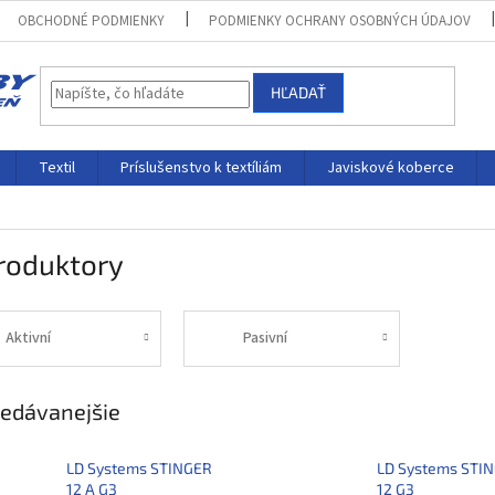
OBCHODNÉ PODMIENKY
PODMIENKY OCHRANY OSOBNÝCH ÚDAJOV
HĽADAŤ
Textil
Príslušenstvo k textíliám
Javiskové koberce
roduktory
Aktivní
Pasivní
edávanejšie
LD Systems STINGER
LD Systems STI
12 A G3
12 G3