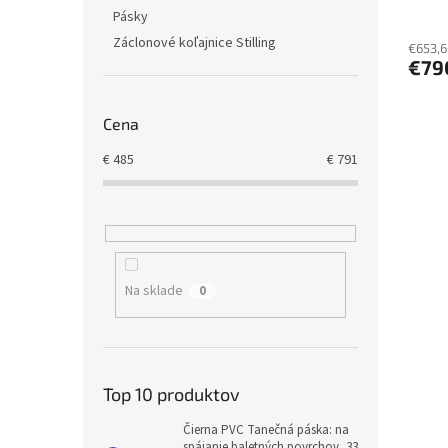
v
Pásky
Záclonové koľajnice Stilling
€653,6
€79
Cena
€
485
€
791
Na sklade
0
Top 10 produktov
Čierna PVC Tanečná páska: na
spájanie baletných povrchov, 33