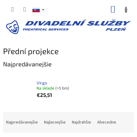
Prejsť
NÁKUP
na
obsah
KOŠÍK
Přední projekce
Najpredávanejšie
Virgo
Na sklade​
(>5 bm)
€25,51
R
a
Najpredávanejšie
Najlacnejšie
Najdrahšie
Abecedne
d
e