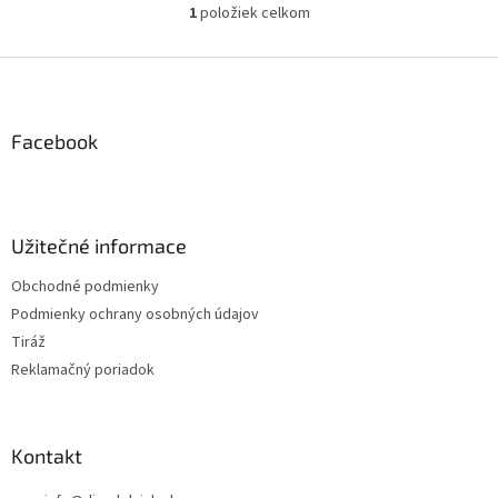
1
položiek celkom
O
v
l
Z
á
á
d
p
a
ä
Facebook
c
t
i
i
e
p
e
r
Užitečné informace
v
k
Obchodné podmienky
y
Podmienky ochrany osobných údajov
v
ý
Tiráž
p
Reklamačný poriadok
i
s
u
Kontakt