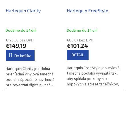
Harlequin Clarity
Harlequin FreeStyle
Dodáme do 14 dní
Dodáme do 14 dní
€123,30 bez DPH
€83,67 bez DPH
€149,19
€101,24
DETAIL
Do košíka
Harlequin FreeStyle je vinylová
Harlequin Clarity je odolná
tanečná podlaha vyvinutá tak,
priehľadná vinylová tanečná
aby spĺňala potreby hip-
podlaha špeciálne navrhnutá
hopových a street tanečníkov,
pre reverznú digitálnu tlač –
ktorí vyžadujú povrch s nižším
potlač sa nachádza na spodnej
odporom proti šmyku, čo im...
strane podlahy a je tak
chránená...