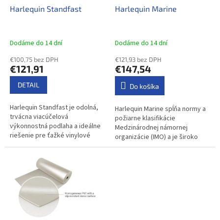
o
d
Harlequin Standfast
Harlequin Marine
v
u
k
t
Dodáme do 14 dní
Dodáme do 14 dní
o
€100,75 bez DPH
€121,93 bez DPH
v
€121,91
€147,54
DETAIL
Do košíka
Harlequin Standfast je odolná,
Harlequin Marine spĺňa normy a
trvácna viacúčelová
požiarne klasifikácie
výkonnostná podlaha a ideálne
Medzinárodnej námornej
riešenie pre ťažké vinylové
organizácie (IMO) a je široko
javiskové podlahy. Harlequin
inštalovaný na výletných
Standfast je určený na trvalú...
lodiach. Ide o odolnú
homogénnu PVC tanečnú...