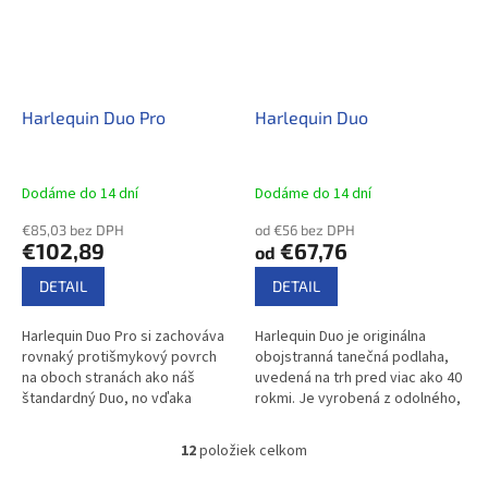
Harlequin Duo Pro
Harlequin Duo
Dodáme do 14 dní
Dodáme do 14 dní
€85,03 bez DPH
od €56 bez DPH
€102,89
€67,76
od
DETAIL
DETAIL
Harlequin Duo Pro si zachováva
Harlequin Duo je originálna
rovnaký protišmykový povrch
obojstranná tanečná podlaha,
na oboch stranách ako náš
uvedená na trh pred viac ako 40
štandardný Duo, no vďaka
rokmi. Je vyrobená z odolného,
zavedenému novému
no ľahkého vinylu,
minerálnemu vláknu v
protišmykového z oboch strán –
12
položiek celkom
O
medzivrstve ponúka ešte...
ponúka...
v