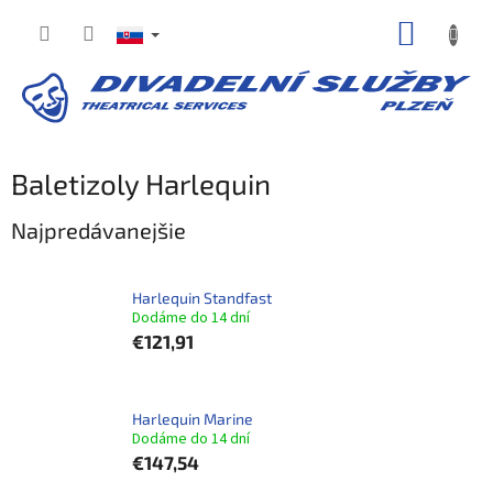
Prejsť
NÁKUP
na
obsah
KOŠÍK
Baletizoly Harlequin
Najpredávanejšie
Harlequin Standfast
Dodáme do 14 dní
€121,91
Harlequin Marine
Dodáme do 14 dní
€147,54