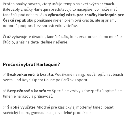
l
Profesionálny povrch, ktorý určuje tempo na svetových scénach.
á
Baletizoly značky Harlequin predstavujú to najlepšie, čo môže mať
d
tanečník pod nohami. Ako
výhradný zástupca značky Harlequin pre
a
Českú republiku
ponúkame nielen prémiovú kvalitu, ale aj priamu
c
odbornú podporu bez sprostredkovateľov.
i
e
Či už vybavujete divadlo, tanečnú sálu, konzervatórium alebo menšie
p
štúdio, u nás nájdete ideálne riešenie.
r
v
k
y
Prečo si vybrať Harlequin?
v
ý
✅
Bezkonkurenčná kvalita
: Používané na najprestížnejších scénach
p
sveta – od Royal Opera House po Parížsku operu.
i
s
✅
Bezpečnosť a komfort
: Špeciálne vrstvy zabezpečujú optimálne
u
tlmenie nárazov a priľnavosť.
✅
Široké využitie
: Vhodné pre klasický aj moderný tanec, balet,
scénický tanec, gymnastiku aj divadelné produkcie.