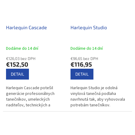
Harlequin Cascade
Harlequin Studio
Dodáme do 14 dní
Dodáme do 14 dní
€126,03 bez DPH
€96,65 bez DPH
€152,50
€116,95
DETAIL
DETAIL
Harlequin Cascade potešil
Harlequin Studio je odolná
generácie profesionálnych
vinylová tanečná podlaha
tanečníkov, umeleckých
navrhnutá tak, aby vyhovovala
riaditeľov, technických a
potrebám tanečníkov.
scénických manažérov.
Výsledkom je protišmyková
Hodvábne hladký reliéfny
podlaha, ktorá tanečníkom
povrch poskytuje vynikajúcu...
poskytuje väčšiu...