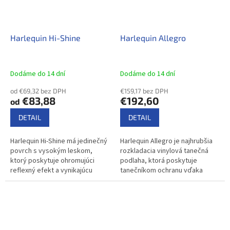
Harlequin Hi-Shine
Harlequin Allegro
Dodáme do 14 dní
Dodáme do 14 dní
od €69,32 bez DPH
€159,17 bez DPH
€83,88
€192,60
od
DETAIL
DETAIL
Harlequin Hi-Shine má jedinečný
Harlequin Allegro je najhrubšia
povrch s vysokým leskom,
rozkladacia vinylová tanečná
ktorý poskytuje ohromujúci
podlaha, ktorá poskytuje
reflexný efekt a vynikajúcu
tanečníkom ochranu vďaka
odolnosť proti poškriabaniu. Je
svojmu tlmeniu, bodovej
určený pre voľnú pokládku a
elasticite a protišmykovej
ľahko...
tanečnej...