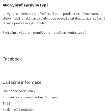
Ako vybrať správny typ?
Pri výbere baletizolu je dôležité, či bude podlaha položená napevno
alebo mobilne, aký typ aktivity bude prevažovať (balet, jazz, súčasný
tanec a pod.) a aký je podklad.
Radi vám s výberom pomôžeme – stačí nás kontaktovať.
Z
á
p
ä
Facebook
t
i
e
Užitečné informace
Obchodné podmienky
Podmienky ochrany osobných údajov
Tiráž
Reklamačný poriadok