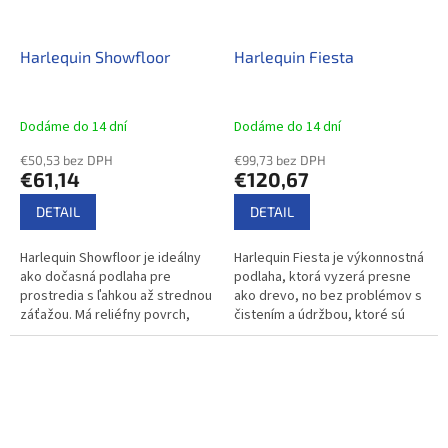
Harlequin Showfloor
Harlequin Fiesta
Dodáme do 14 dní
Dodáme do 14 dní
€50,53 bez DPH
€99,73 bez DPH
€61,14
€120,67
DETAIL
DETAIL
Harlequin Showfloor je ideálny
Harlequin Fiesta je výkonnostná
ako dočasná podlaha pre
podlaha, ktorá vyzerá presne
prostredia s ľahkou až strednou
ako drevo, no bez problémov s
záťažou. Má reliéfny povrch,
čistením a údržbou, ktoré sú
ktorý pomáha predchádzať
spojené s tradičnými drevenými
oderom, a jeho bunková
podlahami. Je vhodná pre...
penová...