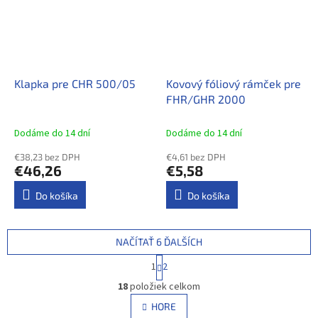
Klapka pre CHR 500/05
Kovový fóliový rámček pre
FHR/GHR 2000
Dodáme do 14 dní
Dodáme do 14 dní
€38,23 bez DPH
€4,61 bez DPH
€46,26
€5,58
Do košíka
Do košíka
NAČÍTAŤ 6 ĎALŠÍCH
S
1
2
t
O
r
18
položiek celkom
v
á
l
HORE
n