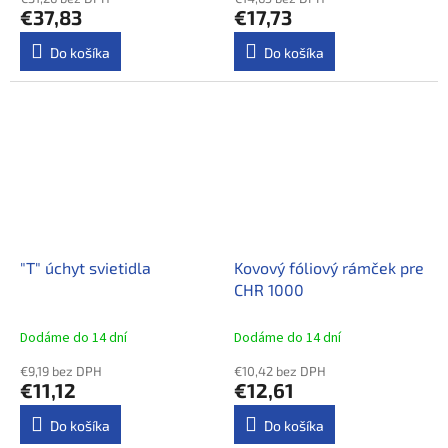
€37,83
€17,73
Do košíka
Do košíka
"T" úchyt svietidla
Kovový fóliový rámček pre
CHR 1000
Dodáme do 14 dní
Dodáme do 14 dní
€9,19 bez DPH
€10,42 bez DPH
€11,12
€12,61
Do košíka
Do košíka