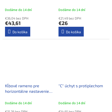
Dodáme do 14 dní
Dodáme do 14 dní
€36,04 bez DPH
€21,49 bez DPH
€43,61
€26
Do košíka
Do košíka
Kĺbové rameno pre
"C" úchyt s protiplechom
horizontálne nastavenie
reflektora
Dodáme do 14 dní
Dodáme do 14 dní
€31,26 bez DPH
€14,65 bez DPH