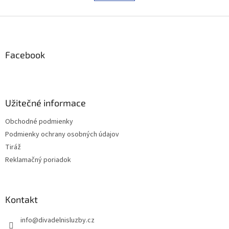
á
k
d
o
v
Z
a
a
c
á
n
i
p
i
e
ä
Facebook
e
p
t
r
i
v
e
k
y
Užitečné informace
v
ý
Obchodné podmienky
p
Podmienky ochrany osobných údajov
i
s
Tiráž
u
Reklamačný poriadok
Kontakt
info
@
divadelnisluzby.cz