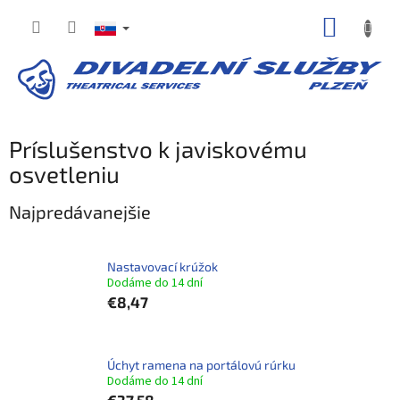
Prejsť
NÁKUP
na
obsah
KOŠÍK
Príslušenstvo k javiskovému
osvetleniu
Najpredávanejšie
Nastavovací krúžok
Dodáme do 14 dní
€8,47
Úchyt ramena na portálovú rúrku
Dodáme do 14 dní