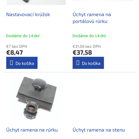
r
t
o
o
d
Nastavovací krúžok
Úchyt ramena na
v
u
portálovú rúrku
k
t
Dodáme do 14 dní
Dodáme do 14 dní
o
€7 bez DPH
€31,06 bez DPH
v
€8,47
€37,58
Do košíka
Do košíka
Úchyt ramena na rúrku
Úchyt ramena na stenu