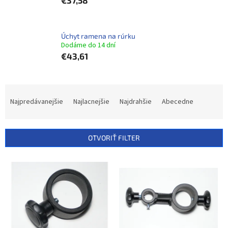
€37,58
Úchyt ramena na rúrku
Dodáme do 14 dní
€43,61
R
a
Najpredávanejšie
Najlacnejšie
Najdrahšie
Abecedne
d
e
n
OTVORIŤ FILTER
i
e
V
p
ý
r
p
o
i
d
s
u
p
k