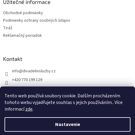
Užitečné informace
v
ý
Obchodné podmienky
p
Podmienky ochrany osobných údajov
i
s
Tiráž
u
Reklamačný poriadok
Kontakt
info
@
divadelnisluzby.cz
+420 770 199 129
Divadelní služby Plzeň
Tento web používá soubory cookie. Dalším procházením
divadelni_sluzby_plzen
tohoto webu vyjadřujete souhlas s jejich používáním.. Více
informací
zde
.
Nastavenie
Vytvoril Shoptet