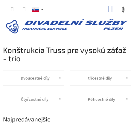
Prejsť
NÁKUP
na
obsah
KOŠÍK
Konštrukcia Truss pre vysokú záťaž
- trio
Dvoucestné díly
třícestné díly
Čtyřcestné díly
Pěticestné díly
Najpredávanejšie