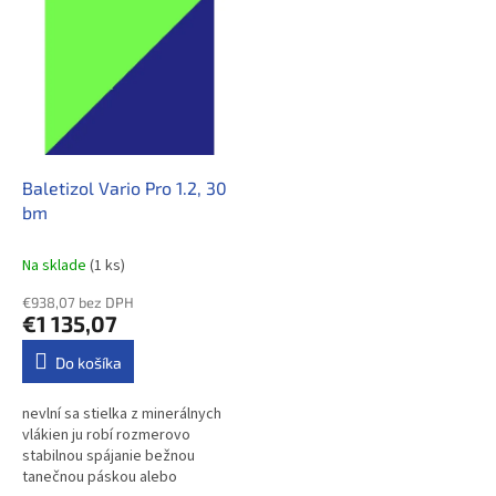
inštaláciu na akýkoľvek vnútorný
povrch...
Baletizol Vario Pro 1.2, 30
bm
Na sklade​
(1 ks)
€938,07 bez DPH
€1 135,07
Do košíka
nevlní sa stielka z minerálnych
vlákien ju robí rozmerovo
stabilnou spájanie bežnou
tanečnou páskou alebo