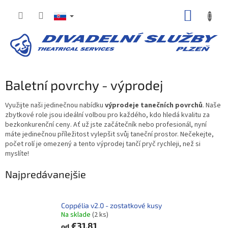
Prejsť
NÁKUP
na
obsah
KOŠÍK
Baletní povrchy - výprodej
Využijte naši jedinečnou nabídku
výprodeje tanečních povrchů
. Naše
zbytkové role jsou ideální volbou pro každého, kdo hledá kvalitu za
bezkonkurenční ceny. Ať už jste začátečník nebo profesionál, nyní
máte jedinečnou příležitost vylepšit svůj taneční prostor. Nečekejte,
počet rolí je omezený a tento výprodej tančí pryč rychleji, než si
myslíte!
Najpredávanejšie
Coppélia v2.0 - zostatkové kusy
Na sklade​
(2 ks)
€31,81
od