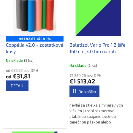
r
p
o
i
d
s
u
p
k
r
t
o
od
až
€42,63
–41 %
o
d
Coppélia v2.0 - zostatkové
Baletizol Vario Pro 1.2 šíře
v
u
kusy
160 cm, 40 bm na roli
k
Na sklade​
(2 ks)
Priemerné
t
Na sklade​
(1 ks)
hodnotenie
o
od €26,29 bez DPH
produktu
€31,81
€1 250,76 bez DPH
od
v
je
€1 513,42
3,5
DETAIL
z
Do košíka
5
hviezdičiek.
nevlní sa stielka z minerálnych
vlákien ju robí rozmerovo
stabilnou spájanie bežnou
tanečnou páskou alebo
studeným zvarom Vhodné na