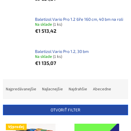
Baletizol Vario Pro 1.2 šíře 160 cm, 40 bm na roli
Na sklade​
(1 ks)
€1 513,42
Baletizol Vario Pro 1.2, 30 bm
Na sklade​
(1 ks)
€1 135,07
R
a
Najpredávanejšie
Najlacnejšie
Najdrahšie
Abecedne
d
e
n
OTVORIŤ FILTER
i
e
V
p
Výprodej
ý