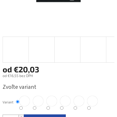
od
€20,03
od
€16,55
bez DPH
Jednotková
Zvoľte variant
cena:
Variant