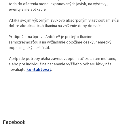
teda do ošatenia menej exponovaných javísk, na výstavy,
eventy a iné aplikácie.
Vďaka svojim výborným zvukovo absorpčným vlastnostiam slúži
dobre ako akustická tkanina na zníženie doby dozvuku.
Protipožiarna úprava Antifire® je pri tejto tkanine
samozrejmosťou a na vyžiadanie doložíme český, nemecký
popr. anglický certifikát.
V prípade potreby ušitia závesov, opôn atď. zo satén moltónu,
alebo pre individuálne nacenenie vyššieho odberu látky nás
neváhajte
kontaktovať
.
.
Z
á
p
ä
Facebook
t