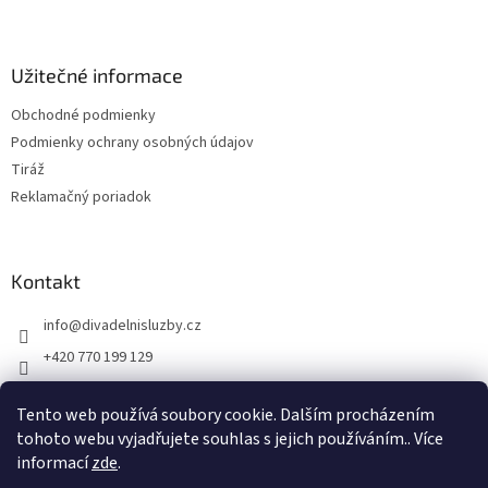
i
e
Užitečné informace
Obchodné podmienky
Podmienky ochrany osobných údajov
Tiráž
Reklamačný poriadok
Kontakt
info
@
divadelnisluzby.cz
+420 770 199 129
Divadelní služby Plzeň
Tento web používá soubory cookie. Dalším procházením
divadelni_sluzby_plzen
tohoto webu vyjadřujete souhlas s jejich používáním.. Více
informací
zde
.