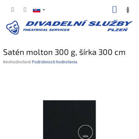
Prejsť
NÁKUP
na
obsah
KOŠÍK
Satén molton 300 g, šírka 300 cm
Priemerné
Neohodnotené
Podrobnosti hodnotenia
hodnotenie
produktu
je
0,0
z
5
hviezdičiek.