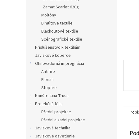
Zamat Scarlet 620g
Moltóny
Dimútové textílie
Blackoutové textílie
Scénografické textilie
Príslušenstvo k textíliám
Javiskové koberce
Ohňovzdorná impregnácia
Antifire
Florian
Stopfire
Konštrukcia Truss
Projekčná fólia
Přední projekce
Popi
Přední a zadní projekce
Javisková technika
Pod
Javiskové osvetlenie