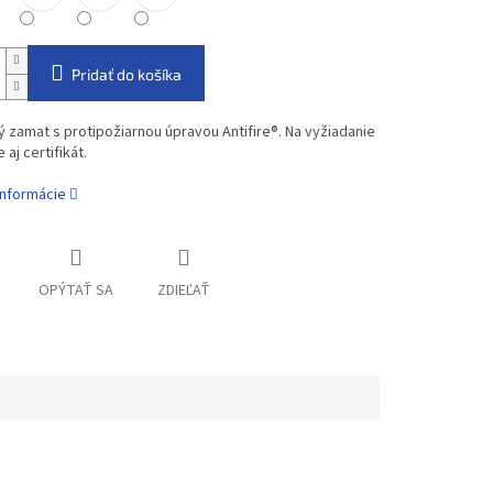
Pridať do košíka
 zamat s protipožiarnou úpravou Antifire®. Na vyžiadanie
aj certifikát.
informácie
OPÝTAŤ SA
ZDIEĽAŤ