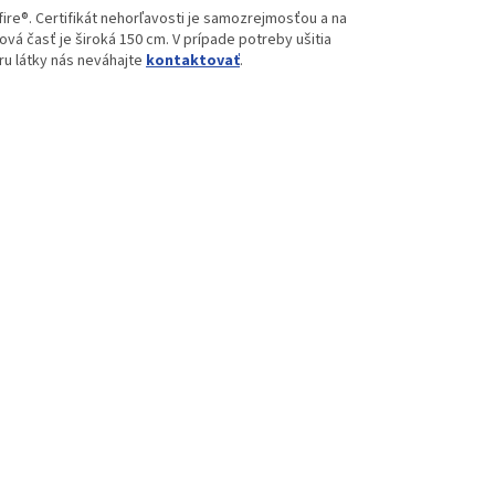
re®. Certifikát nehorľavosti je samozrejmosťou a na
á časť je široká 150 cm. V prípade potreby ušitia
ru látky nás neváhajte
kontaktovať
.