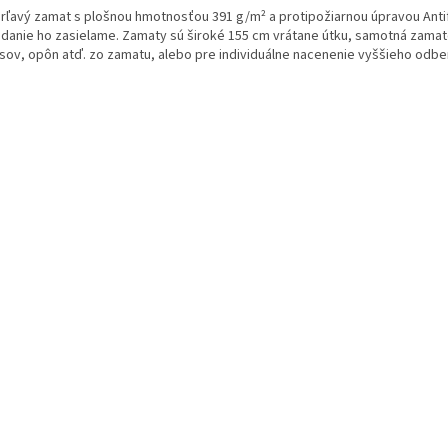
rľavý zamat s plošnou hmotnosťou 391 g/m² a protipožiarnou úpravou Antifi
adanie ho zasielame. Zamaty sú široké 155 cm vrátane útku, samotná zamatov
sov, opôn atď. zo zamatu, alebo pre individuálne nacenenie vyššieho odbe