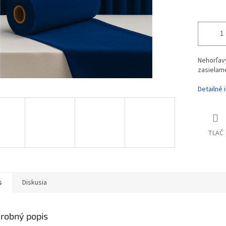
Nehorľavý
zasielame 
Detailné 
TLAČ
s
Diskusia
robný popis