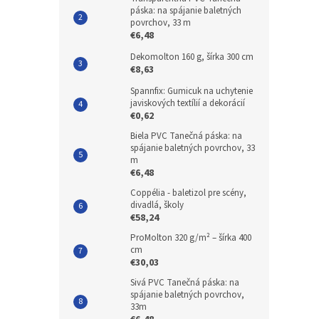
páska: na spájanie baletných
povrchov, 33 m
€6,48
Dekomolton 160 g, šírka 300 cm
€8,63
Spannfix: Gumicuk na uchytenie
javiskových textílií a dekorácií
€0,62
Biela PVC Tanečná páska: na
spájanie baletných povrchov, 33
m
€6,48
Coppélia - baletizol pre scény,
divadlá, školy
€58,24
ProMolton 320 g/m² – šírka 400
cm
€30,03
Sivá PVC Tanečná páska: na
spájanie baletných povrchov,
33m