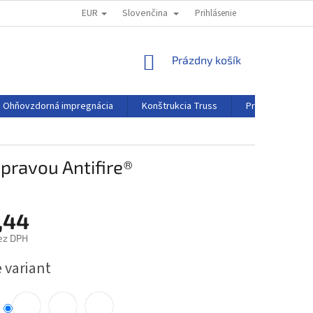
EUR
Slovenčina
TIRÁŽ
REKLAMAČNÝ PORIADOK
Prihlásenie
NÁKUPNÝ
Prázdny košík
KOŠÍK
Ohňovzdorná impregnácia
Konštrukcia Truss
Projekčná fólia
úpravou Antifire®
,44
ez DPH
ová
 variant