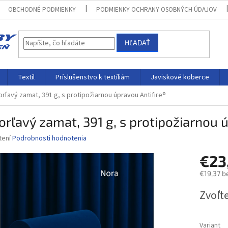
OBCHODNÉ PODMIENKY
PODMIENKY OCHRANY OSOBNÝCH ÚDAJOV
HĽADAŤ
Textil
Príslušenstvo k textíliám
Javiskové koberce
rľavý zamat, 391 g, s protipožiarnou úpravou Antifire®
rľavý zamat, 391 g, s protipožiarnou 
né
tení
Podrobnosti hodnotenia
nie
€23
u
€19,37 b
Jednotk
Zvoľte
cena:
iek.
Variant