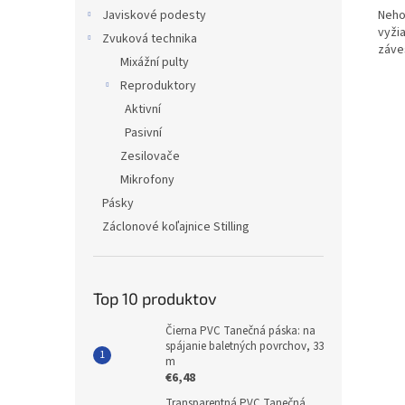
Neho
Javiskové podesty
vyži
Zvuková technika
záve
Mixážní pulty
Reproduktory
Aktivní
Pasivní
Zesilovače
Mikrofony
Pásky
Záclonové koľajnice Stilling
Top 10 produktov
Čierna PVC Tanečná páska: na
spájanie baletných povrchov, 33
m
€6,48
Transparentná PVC Tanečná