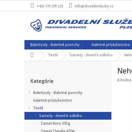
Prejsť
+420 770 199 129
info@divadelnisluzby.cz
na
obsah
Baletizoly - Baletné povrchy
baletné príslušenstvo
Domov
Textil
Samety - ihned k odběru
Neho
B
Neho
o
Preskočiť
č
Priemer
6 hodno
Kategórie
kategórie
n
hodnote
ý
produkt
Baletizoly - Baletné povrchy
p
je
baletné príslušenstvo
3,5
a
z
Textil
n
5
e
Samety - ihned k odběru
hviezdič
l
Zamat Nora 391g
Zamat Claudia 470g