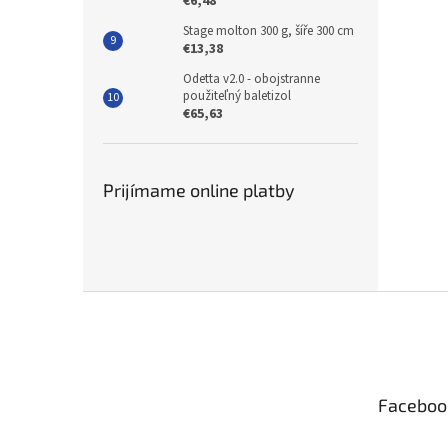
€6,48
Stage molton 300 g, šíře 300 cm
€13,38
Odetta v2.0 - obojstranne
použiteľný baletizol
€65,63
Prijímame online platby
Z
á
p
ä
t
Faceboo
i
e