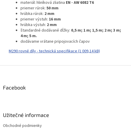
materiál: hliníková zliatina
EN - AW 6082 T6
priemer rúrok:
50 mm
hrúbka rúrok:
2 mm
priemer výstuh:
16 mm
hrúbka výstuh:
2 mm
štandardné dodávané dĺžky:
0,5 m; 1 m; 1,5 m; 2 m; 3 m;
4 m; 5 m.
dodávame vrátane pripojovacích čapov
M290 rovné díly - technická specifikace (1 009,14 kB)
Z
á
p
ä
Facebook
t
i
e
Užitečné informace
Obchodné podmienky