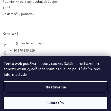
Podmienky ochrany osobných údajov
Tiráž
Reklamačný poriadok
Kontakt
info
@
divadelnisluzby.cz
+420 770 199 129
Divadelní služby Plzeň
Tento web používá soubory cookie. Dalším procházením
divadelni_sluzby_plzen
tohoto webu vyjadřujete souhlas s jejich používáním.. Více
informací
zde
.
Nastavenie
Vytvoril Shoptet
Súhlasím
Copyright 2026
Jevištní technika
. Všetky práva vyhradené.