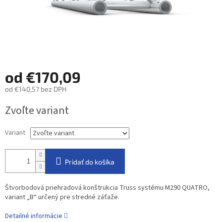
od
€170,09
od
€140,57
bez DPH
Jednotková
Zvoľte variant
cena:
Variant
Pridať do košíka
Štvorbodová priehradová konštrukcia Truss systému M290 QUATRO,
variant „B“ určený pre stredné záťaže.
Detailné informácie