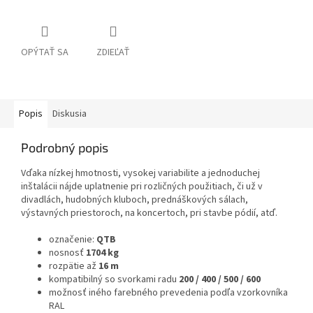
OPÝTAŤ SA
ZDIEĽAŤ
Popis
Diskusia
Podrobný popis
Vďaka nízkej hmotnosti, vysokej variabilite a jednoduchej
inštalácii nájde uplatnenie pri rozličných použitiach, či už v
divadlách, hudobných kluboch, prednáškových sálach,
výstavných priestoroch, na koncertoch, pri stavbe pódií, atď.
označenie:
QTB
nosnosť
1704 kg
rozpätie až
16 m
kompatibilný so svorkami radu
200 / 400 / 500 / 600
možnosť iného farebného prevedenia podľa vzorkovníka
RAL