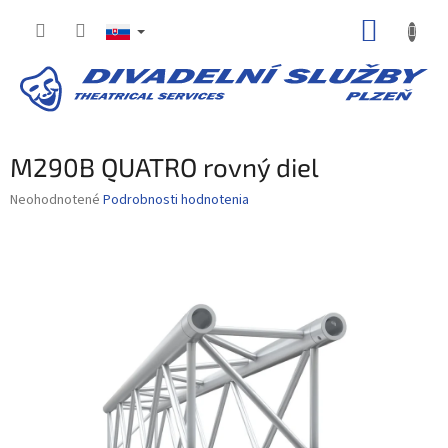
Prejsť
NÁKUP
na
obsah
KOŠÍK
M290B QUATRO rovný diel
Priemerné
Neohodnotené
Podrobnosti hodnotenia
hodnotenie
produktu
je
0,0
z
5
hviezdičiek.